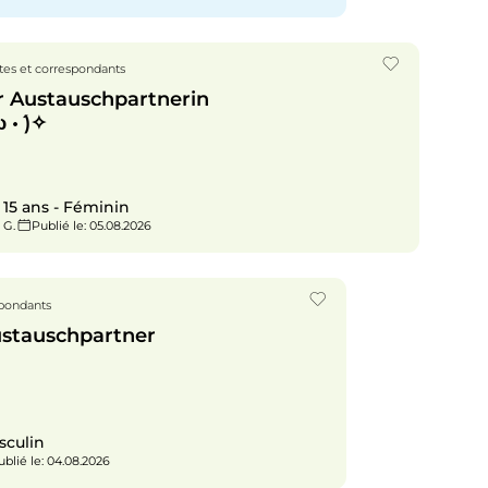
es et correspondants
r Austauschpartnerin
 •́ )✧
 15 ans - Féminin
 G.
Publié le
: 05.08.2026
spondants
ustauschpartner
sculin
ublié le
: 04.08.2026