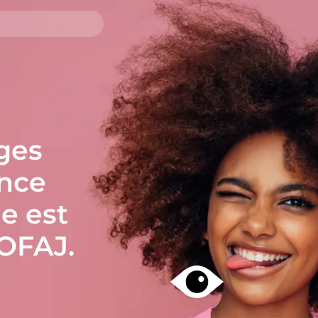
ges
ance
le est
’OFAJ.