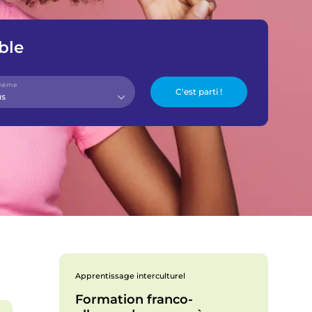
n
ble
t
m
thème
us
e
n
u
Apprentissage interculturel
Formation franco-