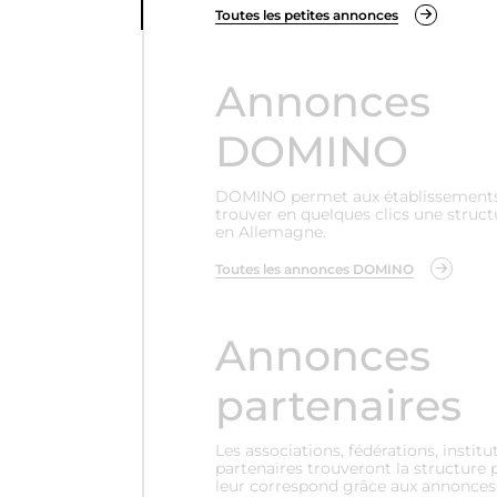
Toutes les petites annonces
Annonces
DOMINO
DOMINO permet aux établissements 
trouver en quelques clics une struct
en Allemagne.
Toutes les annonces DOMINO
Annonces
partenaires
Les associations, fédérations, institu
partenaires trouveront la structure 
leur correspond grâce aux annonces