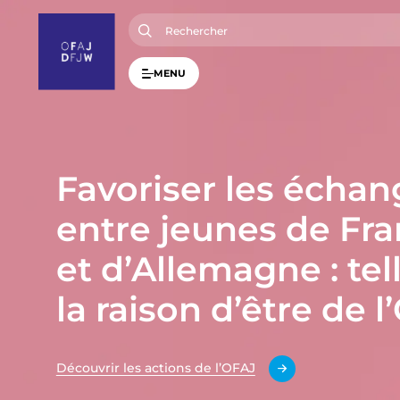
A
l
l
e
r
MENU
a
u
c
o
n
t
e
Favoriser les échan
n
u
p
entre jeunes de Fr
r
i
n
et d’Allemagne : tel
c
i
p
la raison d’être de l
a
l
Découvrir les actions de l’OFAJ