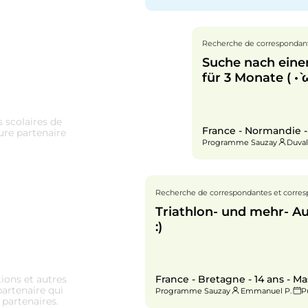
Recherche de correspondant
Suche nach eine
für 3 Monate ( •̀ ω
scolaires de
France - Normandie -
ure partenaire
Programme Sauzay
Duval
Recherche de correspondantes et corre
Triathlon- und mehr- A
:)
France - Bretagne - 14 ans - Ma
tions et autres
partenaire qui
Programme Sauzay
Emmanuel P.
P
 partenaires.