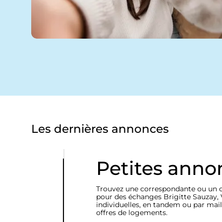
t
e
m
e
n
t
Les dernières annonces
Petites anno
Trouvez une correspondante ou un 
pour des échanges Brigitte Sauzay, 
individuelles, en tandem ou par mail
offres de logements.