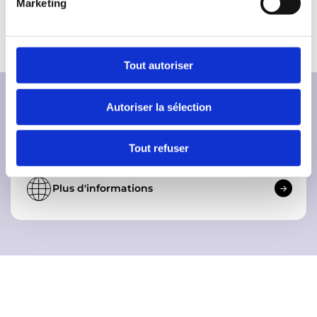
Marketing
d
Nous acceptons les chèques vacances.
u
c
o
Tout autoriser
n
s
Autoriser la sélection
e
Informations complémentaires
n
t
Tout refuser
e
m
Plus d'informations
e
n
t