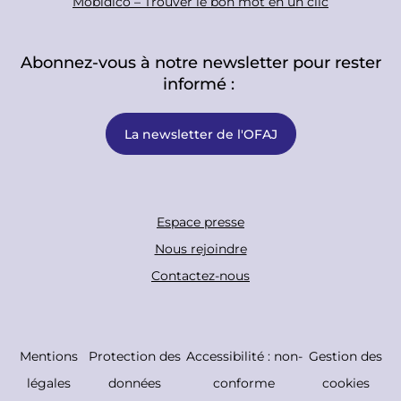
Mobidico – Trouver le bon mot en un clic
Abonnez-vous à notre newsletter pour rester
informé :
La newsletter de l'OFAJ
F
Espace presse
o
Nous rejoindre
o
Contactez-nous
t
e
r
C
Mentions
Protection des
Accessibilité : non-
Gestion des
B
o
légales
données
conforme
cookies