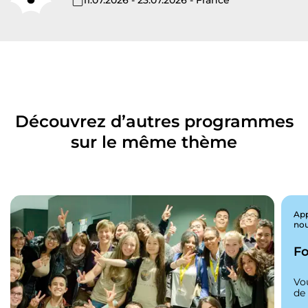
Découvrez d’autres programmes
sur le même thème
App
nou
Fo
Vo
de