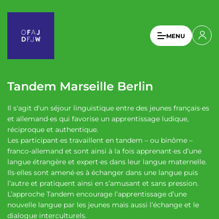
A
l
l
U
MENU
e
s
r
a
e
u
r
c
Tandem Marseille Berlin
a
o
n
c
Il s'agit d'un séjour linguistique entre des jeunes français·es
t
c
et allemand·es qui favorise un apprentissage ludique,
e
réciproque et authentique.
o
n
Les participant·es travaillent en tandem – ou binôme –
u
u
franco-allemand et sont ainsi à la fois apprenant·es d’une
p
langue étrangère et expert·es dans leur langue maternelle.
n
r
Ils·elles sont amené·es à échanger dans une langue puis
t
i
l’autre et pratiquent ainsi en s’amusant et sans pression.
n
m
L’approche Tandem encourage l’apprentissage d’une
c
nouvelle langue par les jeunes mais aussi l’échange et le
e
i
dialogue interculturels.