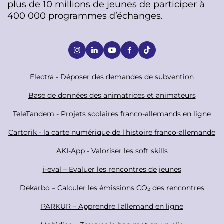
plus de 10 millions de jeunes de participer à
400 000 programmes d’échanges.
S
o
c
F
Electra - Déposer des demandes de subvention
i
o
Base de données des animatrices et animateurs
a
o
TeleTandem - Projets scolaires franco-allemands en ligne
l
t
Cartorik - la carte numérique de l’histoire franco-allemande
e
r
AKI-App - Valoriser les soft skills
i-eval – Evaluer les rencontres de jeunes
Dekarbo – Calculer les émissions CO₂ des rencontres
PARKUR – Apprendre l’allemand en ligne