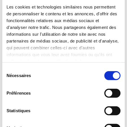
L'inscription se fait par notre formulaire de préinscription :
Les cookies et technologies similaires nous permettent
https://docs.google.com/forms/d/e/1FAIpQLScEhsYKh4Qxpr
de personnaliser le contenu et les annonces, d'offrir des
kpNmphyHqG6TjLfEPMuBpILLHDaNBQvRCHWA/viewform
fonctionnalités relatives aux médias sociaux et
d'analyser notre trafic. Nous partageons également des
informations sur l'utilisation de notre site avec nos
partenaires de médias sociaux, de publicité et d'analyse,
Frais de participation: 650 € + 10 € d’adhésion à
l’association
qui peuvent combiner celles-ci avec d'autres
informations que vous leur avez fournies ou qu'ils ont
Le prix comprend :
collectées lors de votre utilisation de leurs services.
S
Hébergement en pension complète
Nécessaires
é
Frais de transport
l
Encadrement par une équipe bilingue et formée
e
Préférences
Cours tandem
c
Activités extra-tandem
t
Coordination, organisation et mise en place du projet
i
Statistiques
Il y a des places limitées à tarif réduit. Contactez-nous en
o
fonction de votre situation.
n