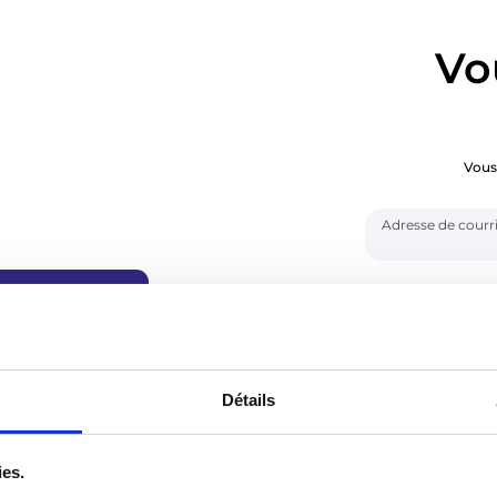
Vo
Vous
Adresse de courri
Mot de passe
ui vous
Détails
Se souvenir de
isé.
our
rrespondant,
ies.
olaire