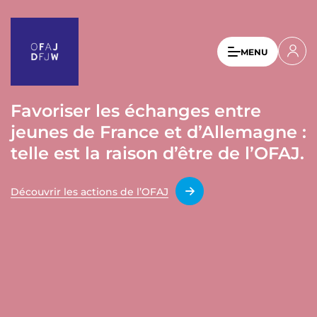
A
l
l
U
MENU
e
s
r
a
e
u
Favoriser les échanges entre
r
c
jeunes de France et d’Allemagne :
a
o
n
telle est la raison d’être de l’OFAJ.
c
t
c
e
Découvrir les actions de l’OFAJ
o
n
u
u
p
n
r
t
i
n
m
c
e
i