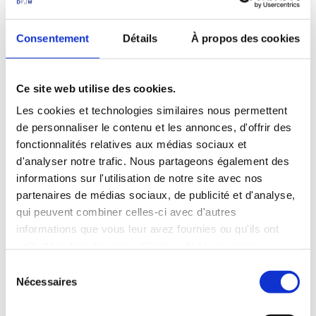
ensemble et à communiquer les uns avec les autres.
Les enseignants ont présenté leur projet et expliqué le
Consentement
Détails
À propos des cookies
choix du cirque à l’occasion de la
cérémonie de remise du
prix Europe de la fondation Hippocrène
en 2013.
Ce site web utilise des cookies.
2) Le projet et les activités en bref
Les cookies et technologies similaires nous permettent
Ensemble, les enseignantes et enseignants et les
de personnaliser le contenu et les annonces, d'offrir des
intervenantes et intervenants cirque ont réfléchi à un
fonctionnalités relatives aux médias sociaux et
programme principalement axé sur des ateliers franco-
d'analyser notre trafic. Nous partageons également des
allemands de cirque, des séances quotidiennes d’animation
informations sur l'utilisation de notre site avec nos
linguistique et des activités de loisirs en commun. Grâce à
partenaires de médias sociaux, de publicité et d'analyse,
ce programme très complet, les jeunes apprennent de
qui peuvent combiner celles-ci avec d'autres
nombreuses techniques auprès de professionnels :
informations que vous leur avez fournies ou qu'ils ont
jonglage, monocycle, funambulisme, etc. Cet échange
collectées lors de votre utilisation de leurs services.
permet de se familiariser avec la langue du partenaire tout
en développant des compétences interculturelles.
S
Nécessaires
é
De plus, grâce au format de rencontre en tiers-lieu (les deux
l
groupes sont hébergés ensemble), les jeunes peuvent