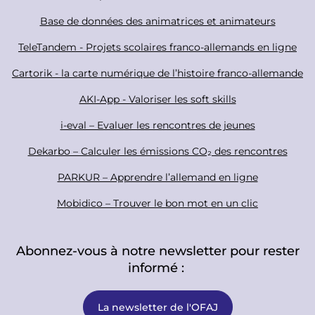
i
o
Base de données des animatrices et animateurs
a
o
TeleTandem - Projets scolaires franco-allemands en ligne
l
t
Cartorik - la carte numérique de l’histoire franco-allemande
e
r
AKI-App - Valoriser les soft skills
i-eval – Evaluer les rencontres de jeunes
Dekarbo – Calculer les émissions CO₂ des rencontres
PARKUR – Apprendre l’allemand en ligne
Mobidico – Trouver le bon mot en un clic
Abonnez-vous à notre newsletter pour rester
informé :
La newsletter de l'OFAJ