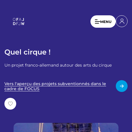
A
l
l
U
MENU
e
s
r
a
e
u
r
c
Quel cirque !
a
o
n
c
Un projet franco-allemand autour des arts du cirque
t
c
e
o
n
Vers l'aperçu des projets subventionnés dans le
u
cadre de FOCUS
u
p
n
r
t
i
n
m
c
e
i