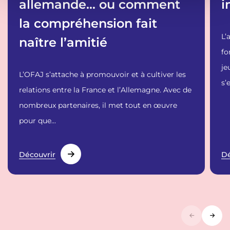
allemande… ou comment
i
n
t
la compréhension fait
L’
naître l’amitié
fo
je
L’OFAJ s’attache à promouvoir et à cultiver les
s’
relations entre la France et l’Allemagne. Avec de
nombreux partenaires, il met tout en œuvre
pour que...
Découvrir
Dé