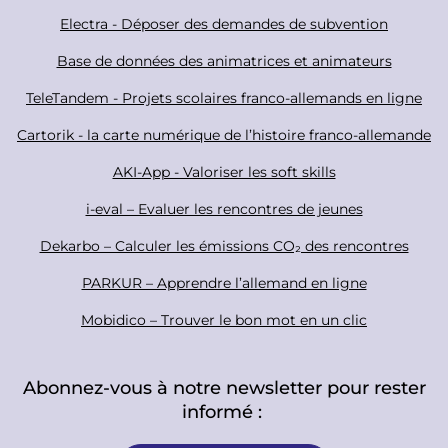
c
F
Electra - Déposer des demandes de subvention
i
o
Base de données des animatrices et animateurs
a
o
TeleTandem - Projets scolaires franco-allemands en ligne
l
t
Cartorik - la carte numérique de l’histoire franco-allemande
e
r
AKI-App - Valoriser les soft skills
i-eval – Evaluer les rencontres de jeunes
Dekarbo – Calculer les émissions CO₂ des rencontres
PARKUR – Apprendre l’allemand en ligne
Mobidico – Trouver le bon mot en un clic
Abonnez-vous à notre newsletter pour rester
informé :