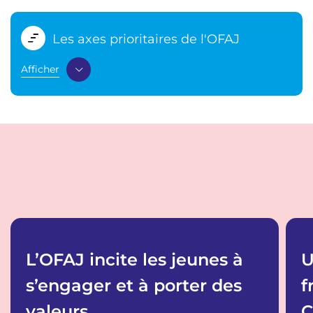
Les axes prioritaires de l'OFAJ
Afficher
L’OFAJ incite les jeunes à
U
s’engager et à porter des
f
valeurs
C