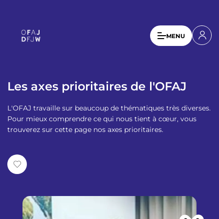
A
l
l
U
MENU
e
s
r
a
e
u
r
c
Les axes prioritaires de l'OFAJ
a
o
n
c
L'OFAJ travaille sur beaucoup de thématiques très diverses.
t
c
Pour mieux comprendre ce qui nous tient à cœur, vous
e
trouverez sur cette page nos axes prioritaires.
o
n
u
u
p
n
r
t
i
n
m
c
e
i