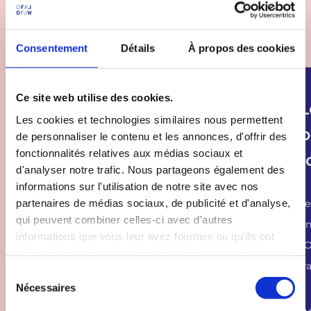
Consentement
Détails
À propos des cookies
Ce site web utilise des cookies.
Les formations
L
Les cookies et technologies similaires nous permettent
p
de personnaliser le contenu et les annonces, d'offrir des
Les échanges interculturels favorisent
fonctionnalités relatives aux médias sociaux et
f
d'analyser notre trafic. Nous partageons également des
l’épanouissement personnel et l’entente
informations sur l'utilisation de notre site avec nos
mutuelle tout en renforçant les liens d’amitié
partenaires de médias sociaux, de publicité et d'analyse,
Le
entre les pays. Les...
qui peuvent combiner celles-ci avec d'autres
un
informations que vous leur avez fournies ou qu'ils ont
l’
collectées lors de votre utilisation de leurs services.
fr
S
Nécessaires
é
l