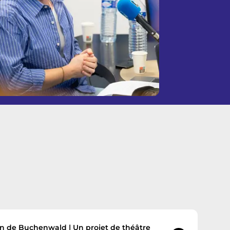
n
t
m
e
n
u
ion de Buchenwald | Un projet de théâtre