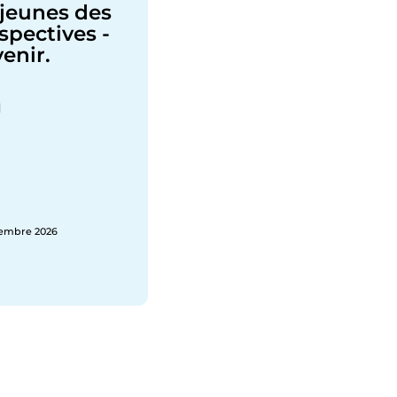
 jeunes des
pectives -
venir.
d
vembre 2026