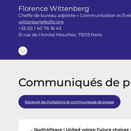
i
Florence Wittenberg
a
Cheffe de bureau adjointe « Communication et Év
wittenberg@ofaj.org
+33 (0) 1 40 78 18 43
n
51 rue de l’Amiral Mouchez, 75013 Paris
e
Communiqués de p
Recevoir les invitations et communiqués de presse
Youth4Peace | United voices: Future choices - 