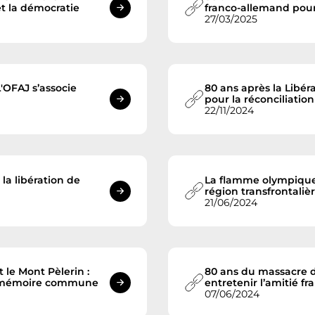
t la démocratie
franco-allemand pou
27/03/2025
'OFAJ s’associe
80 ans après la Libér
pour la réconciliatio
22/11/2024
la libération de
La flamme olympique 
région transfrontaliè
21/06/2024
le Mont Pèlerin :
80 ans du massacre d
ne mémoire commune
entretenir l’amitié f
07/06/2024