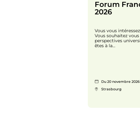
Forum Fran
t
2026
e
m
e
Vous vous intéressez
Vous souhaitez vous 
n
perspectives universi
t
êtes à la...
Du 20 novembre 2026
Strasbourg