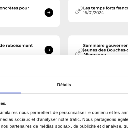
oncrètes pour
Les temps forts fran
16/01/2024
t de reboisement
Séminaire gouvernem
jeunes des Bouches-d
Allemagne
10/10/2023
Détails
ment expliquer le
France, Allemagne, Ma
relever les défis du
20/09/2023
ies.
imilaires nous permettent de personnaliser le contenu et les ann
x médias sociaux et d'analyser notre trafic. Nous partageons éga
e franco-allemand
Découvrir l’Allemagne
vec nos partenaires de médias sociaux, de publicité et d'analyse, 