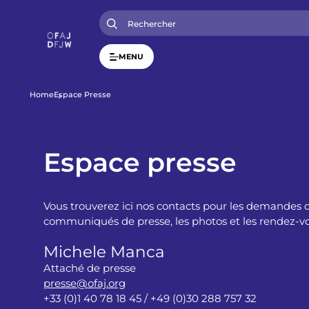
A
l
l
e
r
MENU
a
u
c
o
F
Home
Espace Presse
n
t
i
e
n
u
Espace presse
l
p
r
i
d
n
c
Vous trouverez ici nos contacts pour les demandes d
i
'
communiqués de presse, les photos et les rendez-vou
p
a
Michele Manca
l
A
Attaché de presse
r
presse@ofaj.org
+33 (0)1 40 78 18 45 / +49 (0)30 288 757 32