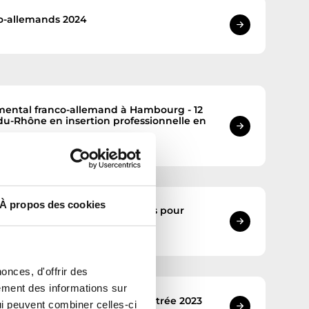
co-allemands 2024
ental franco-allemand à Hambourg - 12
u-Rhône en insertion professionnelle en
À propos des cookies
roc, Tunisie, Algérie : tous unis pour
 changement climatique
onces, d'offrir des
lement des informations sur
 depuis sa salle de classe -Rentrée 2023
qui peuvent combiner celles-ci