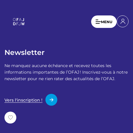
A
l
l
U
MENU
e
s
r
a
e
u
r
c
Newsletter
a
o
n
c
Ne manquez aucune échéance et recevez toutes les
t
c
informations importantes de l’OFAJ ! Inscrivez-vous à notre
e
newsletter pour ne rien rater des actualités de l’OFAJ.
o
n
u
u
p
n
Vers l'inscription !
r
t
i
n
m
c
e
i