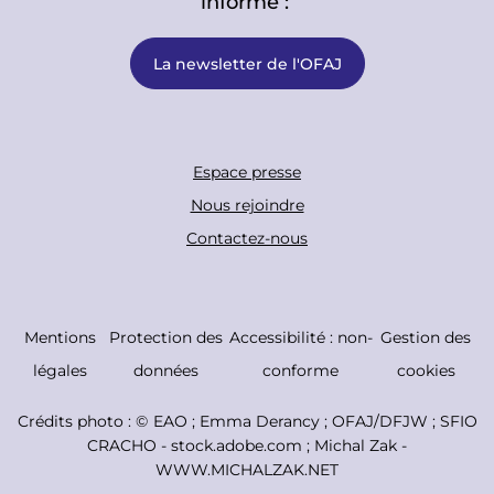
informé :
La newsletter de l'OFAJ
F
Espace presse
o
Nous rejoindre
o
Contactez-nous
t
e
r
C
Mentions
Protection des
Accessibilité : non-
Gestion des
B
o
légales
données
conforme
cookies
o
p
Crédits photo : ©
EAO ; Emma Derancy ; OFAJ/DFJW ; SFIO
t
y
CRACHO - stock.adobe.com ; Michal Zak -
t
r
WWW.MICHALZAK.NET