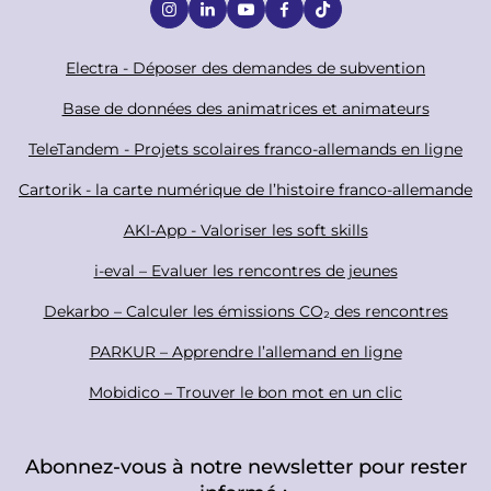
S
o
c
F
Electra - Déposer des demandes de subvention
i
o
Base de données des animatrices et animateurs
a
o
TeleTandem - Projets scolaires franco-allemands en ligne
l
t
Cartorik - la carte numérique de l’histoire franco-allemande
e
r
AKI-App - Valoriser les soft skills
i-eval – Evaluer les rencontres de jeunes
Dekarbo – Calculer les émissions CO₂ des rencontres
PARKUR – Apprendre l’allemand en ligne
Mobidico – Trouver le bon mot en un clic
Abonnez-vous à notre newsletter pour rester