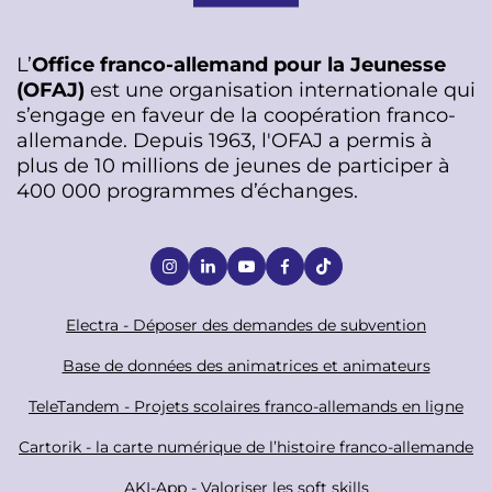
L’
Office franco-allemand pour la Jeunesse
(OFAJ)
est une organisation internationale qui
s’engage en faveur de la coopération franco-
allemande. Depuis 1963, l'OFAJ a permis à
plus de 10 millions de jeunes de participer à
400 000 programmes d’échanges.
S
o
c
F
Electra - Déposer des demandes de subvention
i
o
Base de données des animatrices et animateurs
a
o
TeleTandem - Projets scolaires franco-allemands en ligne
l
t
Cartorik - la carte numérique de l’histoire franco-allemande
e
AKI-App - Valoriser les soft skills