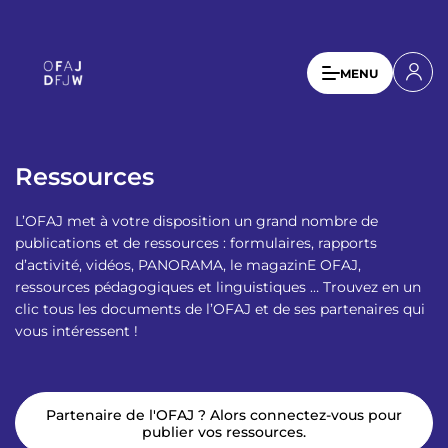
A
l
l
U
MENU
e
s
r
a
e
u
r
c
Ressources
a
o
n
c
L’OFAJ met à votre disposition un grand nombre de
t
c
publications et de ressources : formulaires, rapports
e
d’activité, vidéos, PANORAMA, le magazinE OFAJ,
o
n
ressources pédagogiques et linguistiques … Trouvez en un
u
u
clic tous les documents de l’OFAJ et de ses partenaires qui
p
vous intéressent !
n
r
t
i
n
m
c
Partenaire de l'OFAJ ? Alors connectez-vous pour
e
i
publier vos ressources.