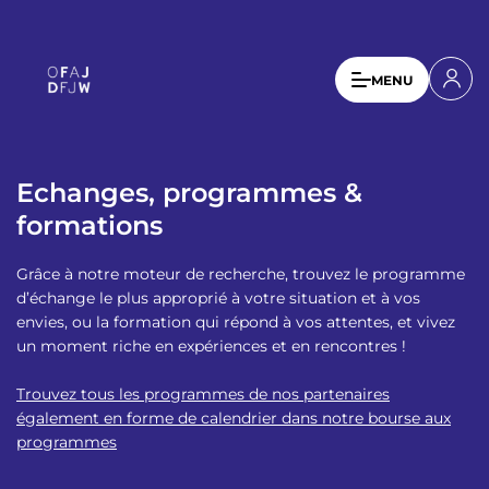
A
l
l
U
MENU
e
s
r
a
e
u
r
c
Echanges, programmes &
a
o
formations
n
c
t
c
Grâce à notre moteur de recherche, trouvez le programme
e
o
d’échange le plus approprié à votre situation et à vos
n
envies, ou la formation qui répond à vos attentes, et vivez
u
u
un moment riche en expériences et en rencontres !
p
n
r
Trouvez tous les programmes de nos partenaires
t
i
également en forme de calendrier dans notre bourse aux
n
m
programmes
c
e
i