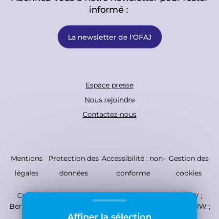
informé :
La newsletter de l'OFAJ
F
Espace presse
o
Nous rejoindre
o
Contactez-nous
t
e
r
C
Mentions
Protection des
Accessibilité : non-
Gestion des
B
o
légales
données
conforme
cookies
o
p
Crédits photo : ©
EAO ; Emma Derancy ; OFAJ/DFJW ;
t
y
Berthold Marten ; UTC ; Photo : Jeunesses Musicales NRW ;
t
r
Affiner la sélection
IGP-Archives