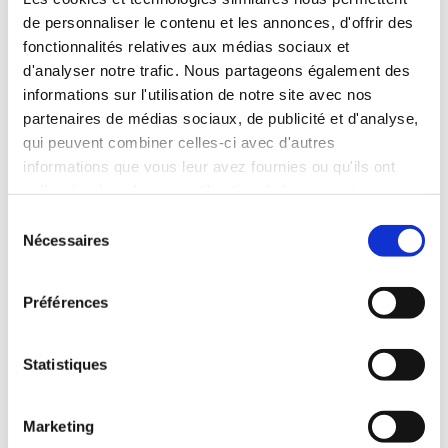
pour des jeunes de 18 à 25 ans entre Marseille et
de personnaliser le contenu et les annonces, d'offrir des
Hambourg
fonctionnalités relatives aux médias sociaux et
d'analyser notre trafic. Nous partageons également des
informations sur l'utilisation de notre site avec nos
partenaires de médias sociaux, de publicité et d'analyse,
qui peuvent combiner celles-ci avec d'autres
informations que vous leur avez fournies ou qu'ils ont
collectées lors de votre utilisation de leurs services.
S
Nécessaires
é
l
e
Préférences
c
t
i
Statistiques
o
Apprentissage interculturel • Art & Culture • Langue et
n
communication
Marketing
d