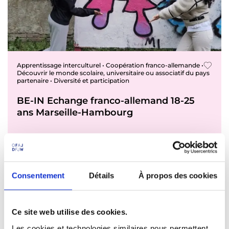
Apprentissage interculturel • Coopération franco-allemande •
Découvrir le monde scolaire, universitaire ou associatif du pays
partenaire • Diversité et participation
BE-IN Echange franco-allemand 18-25
ans Marseille-Hambourg
Allemagne - France
26.04.2026 - 03.05.2026 - Allemagne
05.07.2026 - 12.07.2026 - France
Consentement
Détails
À propos des cookies
Jeunes adultes · Établissements scolaires,
universitaires et d’enseignement professionnel - 18-
Ce site web utilise des cookies.
25 ans
Echange franco-allemand d'insertion professionnelle
Les cookies et technologies similaires nous permettent