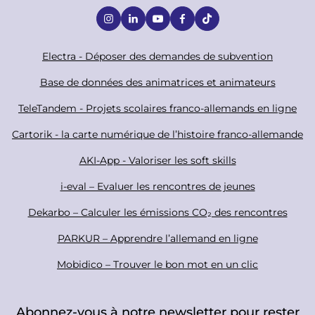
S
o
c
F
Electra - Déposer des demandes de subvention
i
o
Base de données des animatrices et animateurs
a
o
TeleTandem - Projets scolaires franco-allemands en ligne
l
t
Cartorik - la carte numérique de l’histoire franco-allemande
e
r
AKI-App - Valoriser les soft skills
i-eval – Evaluer les rencontres de jeunes
Dekarbo – Calculer les émissions CO₂ des rencontres
PARKUR – Apprendre l’allemand en ligne
Mobidico – Trouver le bon mot en un clic
Abonnez-vous à notre newsletter pour rester