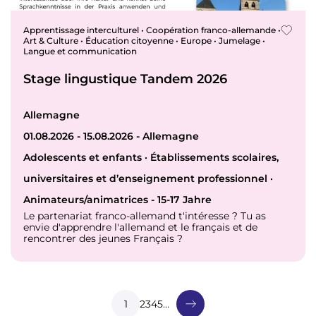
Apprentissage interculturel • Coopération franco-allemande •
Art & Culture • Éducation citoyenne • Europe • Jumelage •
Langue et communication
Stage lingustique Tandem 2026
Allemagne
01.08.2026 - 15.08.2026 - Allemagne
Adolescents et enfants · Établissements scolaires,
universitaires et d’enseignement professionnel ·
Animateurs/animatrices - 15-17 Jahre
Le partenariat franco-allemand t'intéresse ? Tu as
envie d'apprendre l'allemand et le français et de
rencontrer des jeunes Français ?
P
a
g
Page courante
1
Page
2
Page
3
Page
4
Page
5
…
i