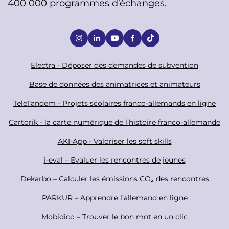
400 000 programmes d’échanges.
S
o
c
F
Electra - Déposer des demandes de subvention
i
o
Base de données des animatrices et animateurs
a
o
TeleTandem - Projets scolaires franco-allemands en ligne
l
t
Cartorik - la carte numérique de l’histoire franco-allemande
e
r
AKI-App - Valoriser les soft skills
i-eval – Evaluer les rencontres de jeunes
Dekarbo – Calculer les émissions CO₂ des rencontres
PARKUR – Apprendre l’allemand en ligne
Mobidico – Trouver le bon mot en un clic