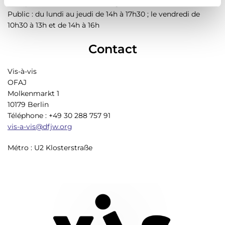
Groupes scolaires : du lundi au jeudi de 10h à 12h
m
Public : du lundi au jeudi de 14h à 17h30 ; le vendredi de
e
10h30 à 13h et de 14h à 16h
n
Contact
t
Vis-à-vis
OFAJ
Molkenmarkt 1
10179 Berlin
Téléphone : +49 30 288 757 91
vis-a-vis@dfjw.org
Métro : U2 Klosterstraße