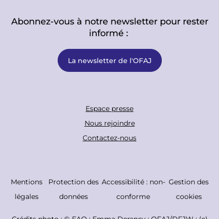
Abonnez-vous à notre newsletter pour rester
informé :
La newsletter de l'OFAJ
F
Espace presse
o
Nous rejoindre
o
Contactez-nous
t
e
r
C
Mentions
Protection des
Accessibilité : non-
Gestion des
B
o
légales
données
conforme
cookies
o
p
Crédits photo : ©
EAO ; Emma Derancy ; OFAJ/DFJW ; (c)