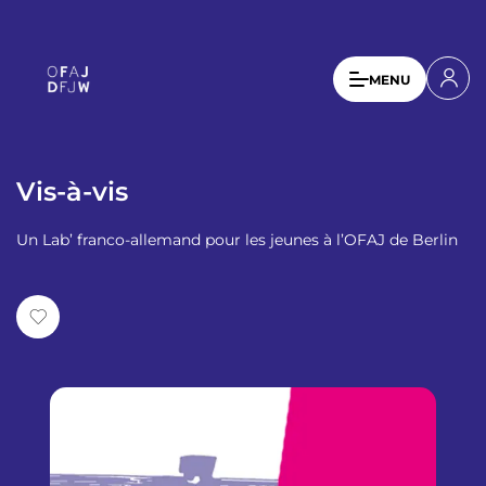
A
l
l
U
MENU
e
s
r
a
e
u
r
c
Vis-à-vis
a
o
n
c
Un Lab’ franco-allemand pour les jeunes à l’OFAJ de Berlin
t
c
e
o
n
u
u
p
n
r
t
i
n
m
c
e
i