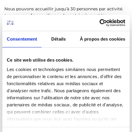
Nous pouvons accueillir jusqu’à 30 personnes par activité.
Les groupes franco-allemands sont également les
bienvenus. Nos offres sont adaptées aux besoins et aux
spécificités des jeunes afin que chaque élève puisse
participer activement.
Consentement
Détails
À propos des cookies
Aucune connaissance préalable de l’allemand n’est requise :
juste de la curiosité, de la bonne humeur et un brin
d’énergie !
Ce site web utilise des cookies.
Les cookies et technologies similaires nous permettent
Prévoyez environ 90 minutes par activité. Pour vous
de personnaliser le contenu et les annonces, d'offrir des
inscrire, contactez-nous à l’adresse suivante :
vis-a-
fonctionnalités relatives aux médias sociaux et
vis@ofaj.org
.
d'analyser notre trafic. Nous partageons également des
informations sur l'utilisation de notre site avec nos
Pour toute question, l’équipe du Vis-à-vis se tient à votre
disposition par e-mail ou par téléphone.
partenaires de médias sociaux, de publicité et d'analyse,
qui peuvent combiner celles-ci avec d'autres
informations que vous leur avez fournies ou qu'ils ont
collectées lors de votre utilisation de leurs services.