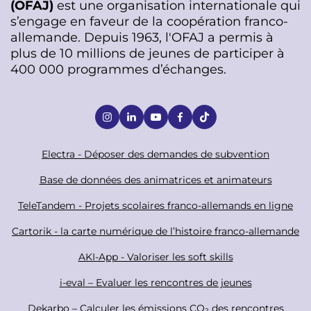
(OFAJ)
est une organisation internationale qui
s’engage en faveur de la coopération franco-
allemande. Depuis 1963, l'OFAJ a permis à
plus de 10 millions de jeunes de participer à
400 000 programmes d’échanges.
S
o
c
F
Electra - Déposer des demandes de subvention
i
o
Base de données des animatrices et animateurs
a
o
TeleTandem - Projets scolaires franco-allemands en ligne
l
t
Cartorik - la carte numérique de l’histoire franco-allemande
e
r
AKI-App - Valoriser les soft skills
i-eval – Evaluer les rencontres de jeunes
Dekarbo – Calculer les émissions CO₂ des rencontres