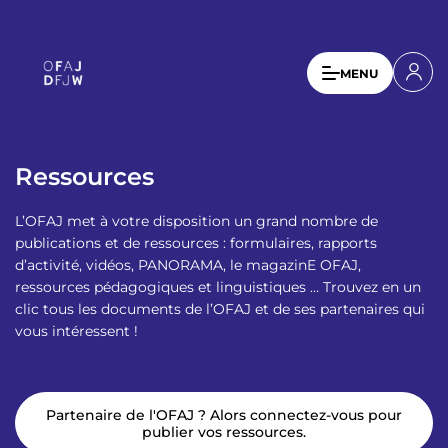
A
l
l
U
MENU
e
s
r
a
e
u
r
c
Ressources
a
o
n
c
L’OFAJ met à votre disposition un grand nombre de
t
c
publications et de ressources : formulaires, rapports
e
d’activité, vidéos, PANORAMA, le magazinE OFAJ,
o
n
ressources pédagogiques et linguistiques … Trouvez en un
u
u
clic tous les documents de l’OFAJ et de ses partenaires qui
p
vous intéressent !
n
r
t
i
n
m
c
Partenaire de l'OFAJ ? Alors connectez-vous pour
e
i
publier vos ressources.