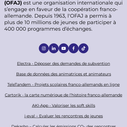
(OFAJ)
est une organisation internationale qui
s’engage en faveur de la coopération franco-
allemande. Depuis 1963, l'OFAJ a permis à
plus de 10 millions de jeunes de participer à
400 000 programmes d’échanges.
S
o
c
F
Electra - Déposer des demandes de subvention
i
o
Base de données des animatrices et animateurs
a
o
TeleTandem - Projets scolaires franco-allemands en ligne
l
t
Cartorik - la carte numérique de l’histoire franco-allemande
e
r
AKI-App - Valoriser les soft skills
i-eval – Evaluer les rencontres de jeunes
Dekarbo – Calculer les émissions CO₂ des rencontres