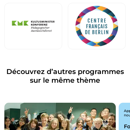
Découvrez d’autres programmes
sur le même thème
App
nou
Fo