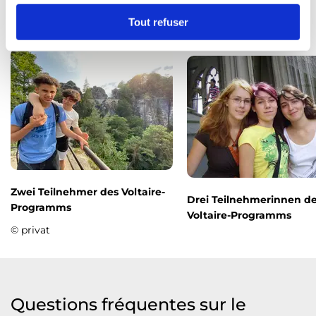
n
t
Tout refuser
e
m
e
n
t
Zwei Teilnehmer des Voltaire-
Drei Teilnehmerinnen d
Programms
Voltaire-Programms
© privat
Questions fréquentes sur le