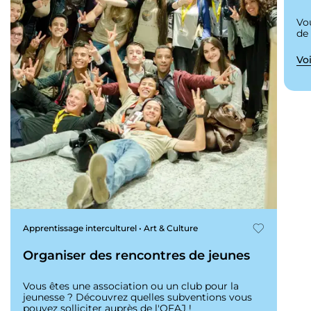
Vo
de
Voi
Apprentissage interculturel • Art & Culture
Organiser des rencontres de jeunes
Vous êtes une association ou un club pour la
jeunesse ? Découvrez quelles subventions vous
pouvez solliciter auprès de l'OFAJ !