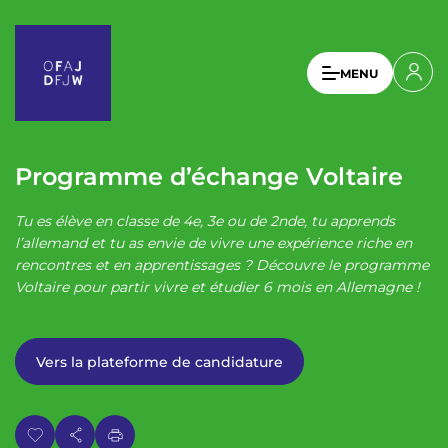
A
l
l
U
MENU
e
s
r
a
e
u
r
c
Programme d’échange Voltaire
a
o
n
c
Tu es élève en classe de 4e, 3e ou de 2nde, tu apprends
t
c
l’allemand et tu as envie de vivre une expérience riche en
e
rencontres et en apprentissages ? Découvre le programme
o
n
Voltaire pour partir vivre et étudier 6 mois en Allemagne !
u
u
p
n
r
t
Vers la plateforme de candidature
i
n
m
c
e
i