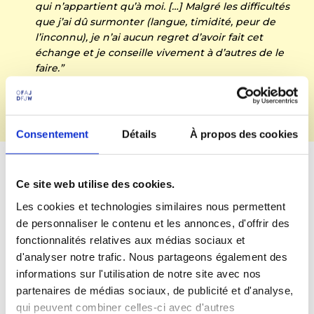
qui n’appartient qu’à moi. […] Malgré les difficultés
que j’ai dû surmonter (langue, timidité, peur de
l’inconnu), je n’ai aucun regret d’avoir fait cet
échange et je conseille vivement à d’autres de le
faire.”
Pierre
Participant de l’académie de Toulouse
Consentement
Détails
À propos des cookies
Les avantages du programme
Ce site web utilise des cookies.
Les cookies et technologies similaires nous permettent
1° L’apprentissage de l’autonomie et de
de personnaliser le contenu et les annonces, d'offrir des
l’indépendance
fonctionnalités relatives aux médias sociaux et
Le programme Voltaire encourage l’indépendance
des jeunes. Pendant six mois, tu pars dans un autre
d'analyser notre trafic. Nous partageons également des
pays, au sein d’une famille d’accueil qui ne parle pas
informations sur l'utilisation de notre site avec nos
la même langue que toi : une expérience forte où tu
partenaires de médias sociaux, de publicité et d'analyse,
apprends beaucoup en peu de temps, notamment en
termes d’autonomie et d’ouverture d’esprit.
qui peuvent combiner celles-ci avec d'autres