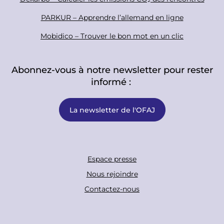
PARKUR – Apprendre l’allemand en ligne
Mobidico – Trouver le bon mot en un clic
Abonnez-vous à notre newsletter pour rester
informé :
La newsletter de l'OFAJ
F
Espace presse
o
Nous rejoindre
o
Contactez-nous
t
e