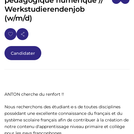
p
n
Werkstudierendenjob
a
u
l
(w/m/d)
Candidater
ANTON cherche du renfort !!
Nous recherchons des étudiant·e·s de toutes disciplines
possédant une excellente connaissance du français et du
système scolaire français afin de contribuer à la création de
notre contenu d'apprentissage niveau primaire et collège
pour les pays francophones.