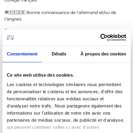
💬🇩🇪🇬🇧 Bonne connaissance de l'allemand et/ou de
l’anglais
🖥️ Intérêt pour l'éducation numérique, la pédagogie et
l'apprentissage alternatif
🔍 Rigueur, souci du détail et autonomie
Consentement
Détails
À propos des cookies
🚸Idéalement : expérience d'enseignement auprès d'enfants
ou soutien scolaire
Ce site web utilise des cookies.
Mission
Les cookies et technologies similaires nous permettent
de personnaliser le contenu et les annonces, d'offrir des
Création d'activités d'apprentissage pour des élèves
fonctionnalités relatives aux médias sociaux et
francophones
d'analyser notre trafic. Nous partageons également des
informations sur l'utilisation de notre site avec nos
Classes : maternelle à 5e au collège
partenaires de médias sociaux, de publicité et d'analyse,
Matières : français, mathématiques, sciences, anglais,
qui peuvent combiner celles-ci avec d'autres
histoire, géographie…