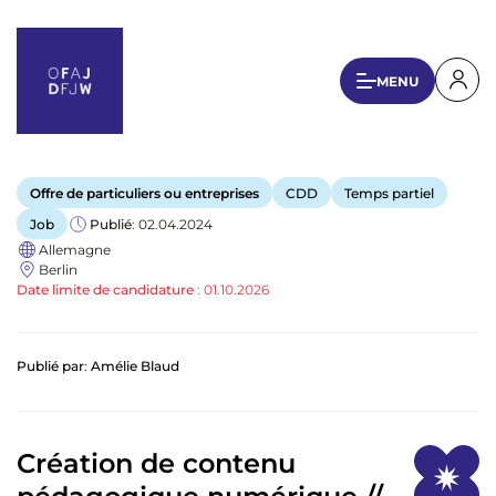
A
l
l
U
MENU
e
s
r
a
e
u
r
c
Offre de particuliers ou entreprises
CDD
Temps partiel
a
o
Job
Publié
: 02.04.2024
n
c
Allemagne
t
c
Berlin
e
Date limite de candidature
:
01.10.2026
o
n
u
u
p
n
Publié par
:
Amélie Blaud
r
t
i
n
m
c
Création de contenu
e
i
pédagogique numérique //