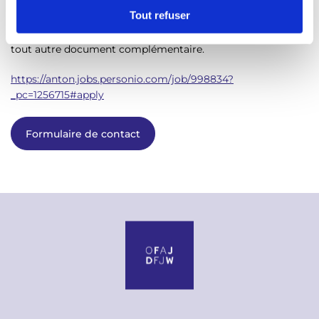
t
Tout refuser
Merci de joindre aussi un CV en format PDF, une image
e
Pixel paint
créée dans la rubrique
Jeux
de l'appli ANTON, et
m
tout autre document complémentaire.
e
https://anton.jobs.personio.com/job/998834?
n
_pc=1256715#apply
t
Formulaire de contact