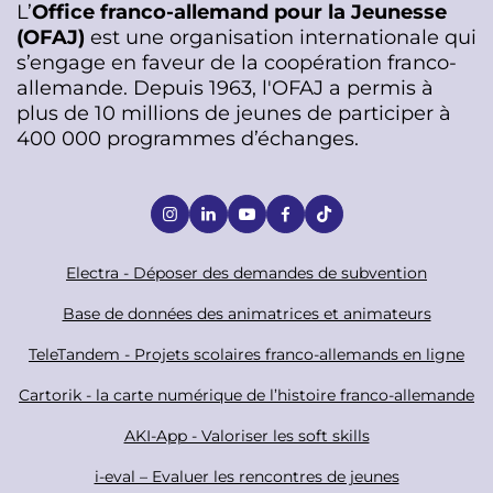
L’
Office franco-allemand pour la Jeunesse
(OFAJ)
est une organisation internationale qui
s’engage en faveur de la coopération franco-
allemande. Depuis 1963, l'OFAJ a permis à
plus de 10 millions de jeunes de participer à
400 000 programmes d’échanges.
S
o
c
F
Electra - Déposer des demandes de subvention
i
o
Base de données des animatrices et animateurs
a
o
TeleTandem - Projets scolaires franco-allemands en ligne
l
t
Cartorik - la carte numérique de l’histoire franco-allemande
e
r
AKI-App - Valoriser les soft skills
i-eval – Evaluer les rencontres de jeunes