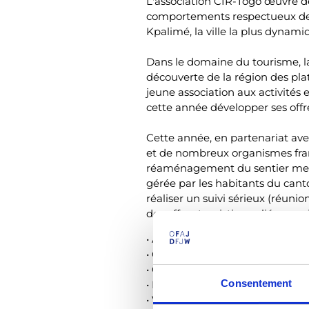
L'association CIR-Togo œuvre d
comportements respectueux de l'
Kpalimé, la ville la plus dynami
Dans le domaine du tourisme, la
découverte de la région des plat
jeune association aux activité
cette année développer ses offre
Cette année, en partenariat a
et de nombreux organismes françai
réaménagement du sentier menan
gérée par les habitants du canto
réaliser un suivi sérieux (réun
des offres touristiques liées au si
• Appuyer la mise en réseau de
• Conception de programmes de 
• Communication
Consentement
• Récolter des informations
• Visite et analyse des sites tou