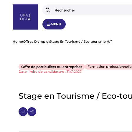
A
l
l
e
r
MENU
a
u
c
o
F
Home
Offres D'emploi
Stage En Tourisme / Eco-tourisme H/f
n
t
e
i
n
u
Offre de particuliers ou entreprises
Formation professionnelle
p
l
Date limite de candidature
:
31.01.2027
r
i
d
n
c
i
Stage en Tourisme / Eco-tou
'
p
a
l
A
r