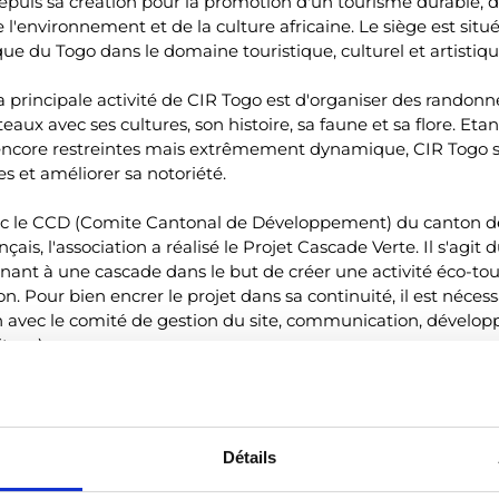
epuis sa création pour la promotion d'un tourisme durable, 
environnement et de la culture africaine. Le siège est situé
que du Togo dans le domaine touristique, culturel et artistiqu
 principale activité de CIR Togo est d'organiser des randon
eaux avec ses cultures, son histoire, sa faune et sa flore. Eta
s encore restreintes mais extrêmement dynamique, CIR Togo 
s et améliorer sa notoriété.
vec le CCD (Comite Cantonal de Développement) du canton 
s, l'association a réalisé le Projet Cascade Verte. Il s'agit 
t à une cascade dans le but de créer une activité éco-tou
n. Pour bien encrer le projet dans sa continuité, il est nécess
ion avec le comité de gestion du site, communication, dével
te, …)
s organismes de tourisme
tourisme solidaire et/ou écologique
Détails
ristiques dans l'optique de réaliser un recensement (sites tour