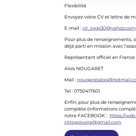
Flexibilité
o
n
Envoyez votre CV et lettre de m
s
e
E-mail :
cir_togo30@yahoo.com
n
Pour plus de renseignements, o
t
déjà parti en mission avec l'ass
e
m
Représentant officiel en France
e
Aloïs NOUGARET
n
t
Mail :
nougaretalois@hotmail.
Tel : 0750417601
Enfin, pour plus de renseignem
complète (informations complém
notre FACEBOOK :
https://web
cirtogoivoire@gmail.com