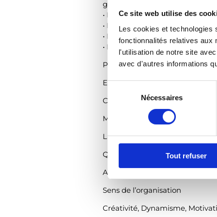
guides des préfectures de Kloto
Ce site web utilise des cook
• Recherche des Partenaires int
• Développement de synergies 
Les cookies et technologies s
• Faire une cartographie des sit
fonctionnalités relatives au
• Participation à la formation 
l'utilisation de notre site a
avec d'autres informations que
Profil recherché :
Etudes supérieure dans le domai
S
Nécessaires
é
Compétences requises :
l
Maitrise des outils bureautiques
e
c
Langue de travail : français ; la
t
Qualités personnelles :
Tout refuser
i
o
Autonomie
n
Sens de l’organisation
d
u
Créativité, Dynamisme, Motivat
c