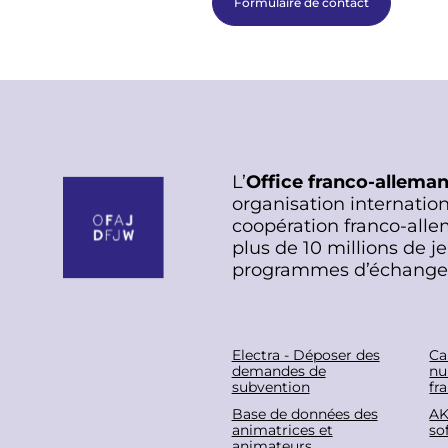
Formulaire de contact
L’
Office franco-allema
organisation internation
coopération franco-alle
plus de 10 millions de j
programmes d’échange
F
Electra - Déposer des
Ca
demandes de
nu
subvention
fr
o
Base de données des
AK
animatrices et
sof
animateurs