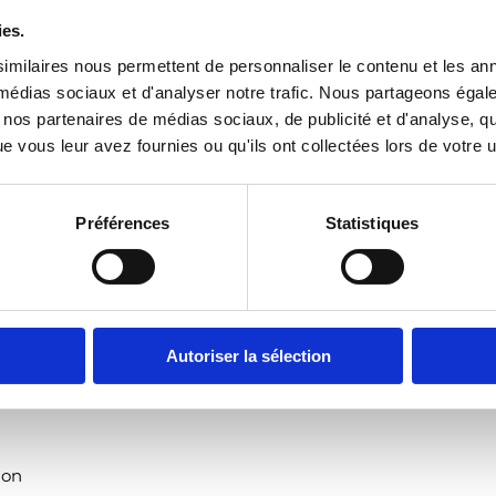
, Agou, Kpélé et de Danye)
ies.
erne/externe
des informations
imilaires nous permettent de personnaliser le contenu et les ann
es touristiques de la région des Plateaux-ouest
x médias sociaux et d'analyser notre trafic. Nous partageons éga
des membres de l'association sur les thèmes de l'éco-tourisme
vec nos partenaires de médias sociaux, de publicité et d'analyse, 
 vous leur avez fournies ou qu'ils ont collectées lors de votre ut
ne de tourisme /ou de la gestion de projet
Préférences
Statistiques
 (Pack office)
 connaissance de l’anglais est un plus
Autoriser la sélection
ion