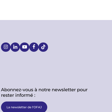
S
o
c
i
Abonnez-vous à notre newsletter pour
a
rester informé :
l
La newsletter de l'OFAJ