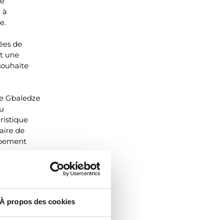
de
 à
e.
nées de
nt une
souhaite
de Gbaledze
du
ristique
aire de
oppement
À propos des cookies
istiques et