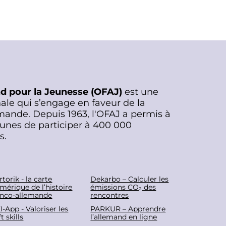
nd pour la Jeunesse (OFAJ)
est une
ale qui s’engage en faveur de la
mande. Depuis 1963, l'OFAJ a permis à
eunes de participer à 400 000
s.
rtorik - la carte
Dekarbo – Calculer les
mérique de l’histoire
émissions CO₂ des
anco-allemande
rencontres
I-App - Valoriser les
PARKUR – Apprendre
t skills
l’allemand en ligne