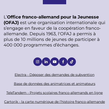
L’
Office franco-allemand pour la Jeunesse
(OFAJ)
est une organisation internationale qui
s’engage en faveur de la coopération franco-
allemande. Depuis 1963, l'OFAJ a permis à
plus de 10 millions de jeunes de participer à
400 000 programmes d’échanges.
S
o
c
F
Electra - Déposer des demandes de subvention
i
o
Base de données des animatrices et animateurs
a
o
TeleTandem - Projets scolaires franco-allemands en ligne
l
t
Cartorik - la carte numérique de l’histoire franco-allemande
e