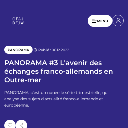
A
l
l
U
MENU
e
s
r
a
e
u
r
c
Publié
: 06.12.2022
PANORAMA
a
o
n
c
PANORAMA #3 L'avenir des
t
c
échanges franco-allemands en
e
o
Outre-mer
n
u
u
p
PANORAMA, c'est un nouvelle série trimestrielle, qui
n
r
analyse des sujets d'actualité franco-allemande et
t
i
européenne.
n
m
c
e
i