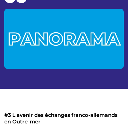
p
n
a
u
l
#3 L'avenir des échanges franco-allemands
en Outre-mer