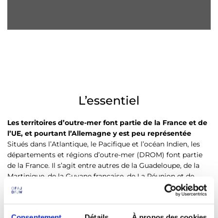
L’essentiel
Les territoires d’outre-mer font partie de la France et de
l’UE, et pourtant l’Allemagne y est peu représentée
Situés dans l’Atlantique, le Pacifique et l’océan Indien, les
départements et régions d’outre-mer (DROM) font partie
de la France. Il s’agit entre autres de la Guadeloupe, de la
Martinique, de la Guyane française, de La Réunion et de
Mayotte. En dehors des activités touristiques, l’Allemagne
n’est que très peu présente sur ces territoires. La distance
géographique n’est pas le seul obstacle, les échanges sont
Consentement
Détails
À propos des cookies