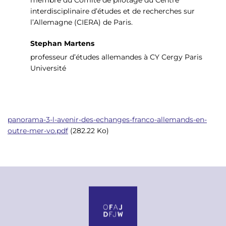
interdisciplinaire d’études et de recherches sur
l’Allemagne (CIERA) de Paris.
Stephan Martens
professeur d’études allemandes à CY Cergy Paris
Université
D
panorama-3-l-avenir-des-echanges-franco-allemands-en-
o
outre-mer-vo.pdf
(282.22 Ko)
c
u
m
e
n
t