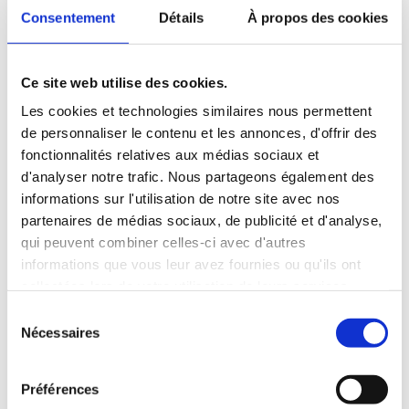
Consentement
Détails
À propos des cookies
Enfin, ils ont eu l’opportunité unique de rencontrer le
chancelier fédéral Friedrich Merz, à qui ils ont remis leur
Agenda pour la Paix
lors d’un entretien de 40 minutes,
Ce site web utilise des cookies.
marquant ainsi leur rôle d’acteurs et d’actrices du
changement.
Les cookies et technologies similaires nous permettent
de personnaliser le contenu et les annonces, d'offrir des
Ce projet est porté par l'OFAJ et huit organisations
fonctionnalités relatives aux médias sociaux et
internationales de jeunesse, unies par une même vision :
d'analyser notre trafic. Nous partageons également des
celle de l’importance des échanges interculturels pour
informations sur l'utilisation de notre site avec nos
construire un monde plus juste et solidaire.
partenaires de médias sociaux, de publicité et d'analyse,
qui peuvent combiner celles-ci avec d'autres
informations que vous leur avez fournies ou qu'ils ont
collectées lors de votre utilisation de leurs services.
Plus d'infos sur Youth4Peace
S
Nécessaires
é
l
e
Préférences
c