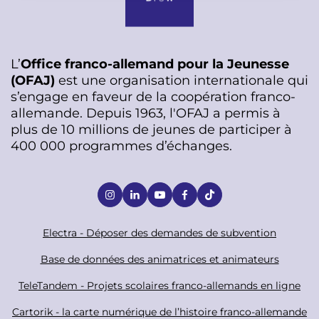
L’
Office franco-allemand pour la Jeunesse
(OFAJ)
est une organisation internationale qui
s’engage en faveur de la coopération franco-
allemande. Depuis 1963, l'OFAJ a permis à
plus de 10 millions de jeunes de participer à
400 000 programmes d’échanges.
S
o
c
F
Electra - Déposer des demandes de subvention
i
o
Base de données des animatrices et animateurs
a
o
TeleTandem - Projets scolaires franco-allemands en ligne
l
t
Cartorik - la carte numérique de l’histoire franco-allemande