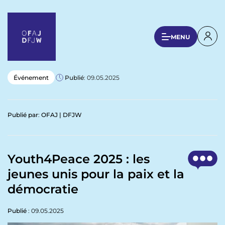
A
l
l
U
MENU
e
s
r
a
e
u
r
Événement
Publié
: 09.05.2025
c
a
o
n
c
Publié par
:
OFAJ | DFJW
t
c
e
o
n
u
u
Youth4Peace 2025 : les
p
n
jeunes unis pour la paix et la
r
t
i
démocratie
n
m
c
Publié
: 09.05.2025
e
i