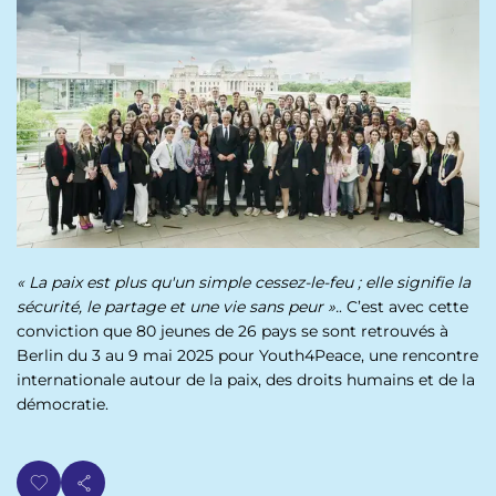
p
n
a
u
l
« La paix est plus qu'un simple cessez-le-feu ; elle signifie la
sécurité, le partage et une vie sans peur ».
. C’est avec cette
conviction que 80 jeunes de 26 pays se sont retrouvés à
Berlin du 3 au 9 mai 2025 pour Youth4Peace, une rencontre
internationale autour de la paix, des droits humains et de la
démocratie.