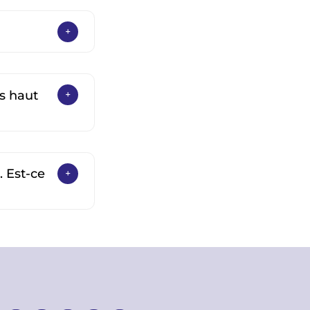
us haut
. Est-ce