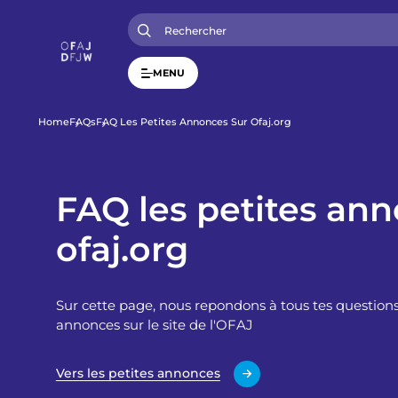
A
l
l
e
r
MENU
a
u
c
o
F
Home
FAQs
FAQ Les Petites Annonces Sur Ofaj.org
n
t
i
e
n
u
FAQ les petites an
l
p
r
ofaj.org
i
d
n
c
i
'
p
Sur cette page, nous repondons à tous tes questions
a
l
A
annonces sur le site de l'OFAJ
r
Vers les petites annonces