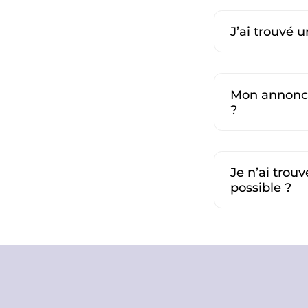
J’ai trouvé 
Mon annonce 
?
Je n’ai trou
possible ?