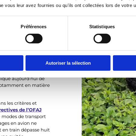
Nous nous engageons pou
 vous leur avez fournies ou qu'ils ont collectées lors de votre ut
environnementale, en ga
Préférences
Statistiques
s projets ?
Autoriser la sélection
lique aujourd’hui de
notamment en matière
s les critères et
rectives de l’OFAJ
e modes de transport
yages en avion ne
t en train dépasse huit