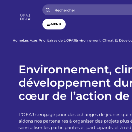
A
l
l
e
r
MENU
a
u
c
o
F
Home
Les Axes Prioritaires de L'OFAJ
Environnement, Climat Et Dévelo
n
t
i
e
n
u
Environnement, cli
l
p
r
développement dur
i
d
n
c
cœur de l’action de
i
'
p
a
l
A
L’OFAJ s’engage pour des échanges de jeunes qui re
r
aidons nos partenaires à organiser des projets plus 
sensibiliser les participantes et participants, et à r