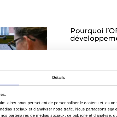
Pourquoi l’OF
développeme
L’OFAJ s’engage depuis
et place la mobilité au 
interculturel passe par 
face à l’urgence climat
possibles pour les génér
Détails
renforcer l’engagement 
nos pratiques et une mo
ies.
Les échanges interculture
France et l’Allemagne et
imilaires nous permettent de personnaliser le contenu et les ann
CO₂, principalement liée
x médias sociaux et d'analyser notre trafic. Nous partageons éga
vec nos partenaires de médias sociaux, de publicité et d'analyse, 