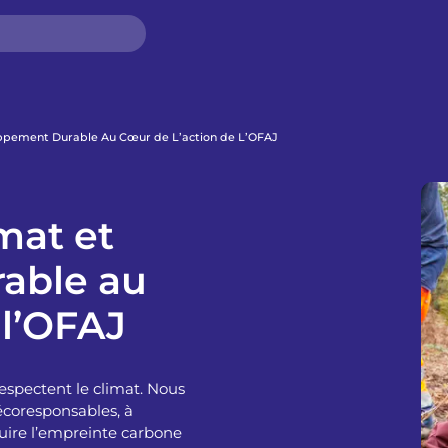
ppement Durable Au Cœur de L’action de L’OFAJ
mat et
able au
 l’OFAJ
spectent le climat. Nous
écoresponsables, à
éduire l’empreinte carbone