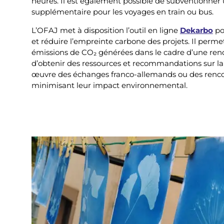
heures. Il est également possible de subventionner
supplémentaire pour les voyages en train ou bus.
t
e
L’OFAJ met à disposition l’outil en ligne
Dekarbo
po
m
et réduire l’empreinte carbone des projets. Il permet
e
émissions de CO₂ générées dans le cadre d’une ren
n
d’obtenir des ressources et recommandations sur l
t
œuvre des échanges franco-allemands ou des rencont
minimisant leur impact environnemental.