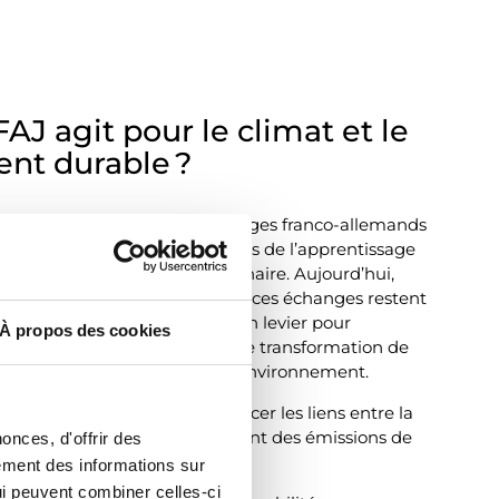
AJ agit pour le climat et le
nt durable ?
 plus de 60 ans pour les échanges franco-allemands
cœur de son action, car le succès de l’apprentissage
l’immersion dans le pays partenaire. Aujourd’hui,
ique, nous voulons garantir que ces échanges restent
ations futures et deviennent un levier pour
À propos des cookies
des jeunes. Cela passe par une transformation de
bilité plus respectueuse de l’environnement.
ls sont essentiels pour renforcer les liens entre la
 d’autres pays, mais ils génèrent des émissions de
onces, d'offrir des
s aux transports.
lement des informations sur
qui peuvent combiner celles-ci