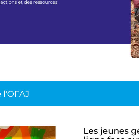
 actions et des ressources
e l'OFAJ
Les jeunes g