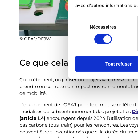
avec d'autres informations que
S
Nécessaires
é
l
© OFAJ/DFJW
e
c
t
Ce que cela implique pour vo
Tout refuser
i
o
n
Concrètement, organiser un projet avec l’OFAJ imp
prendre en compte son impact environnemental, 
d
de mobilité.
u
c
L’engagement de l’OFAJ pour le climat se reflète dan
o
modalités de subventionnement des projets. Les
Di
n
(article 1.4)
encouragent depuis 2024 l’utilisation d
s
bas carbone (bus, train) pour les rencontres. Les vo
e
peuvent être subventionnés que si la durée du traje
n