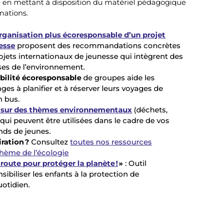
en mettant à disposition du matériel pédagogique
mations.
rganisation plus écoresponsable d’un projet
esse
proposent des recommandations concrètes
ojets internationaux de jeunesse qui intègrent des
ses de l’environnement.
bilité écoresponsable
de groupes aide les
es à planifier et à réserver leurs voyages de
n bus.
n sur des thèmes environnementaux
(déchets,
 qui peuvent être utilisées dans le cadre de vos
nds de jeunes.
iration ?
Consultez
toutes nos ressources
hème de l’écologie
 route pour protéger la planète !
»
: Outil
ibiliser les enfants à la protection de
otidien.