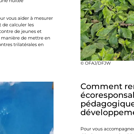
 une nuitée
ur vous aider à mesurer
 de calculer les
contre de jeunes et
a manière de mettre en
res trilatérales en
© OFAJ/DFJW
Comment ren
écoresponsab
pédagogiques 
développeme
Pour vous accompagner, 