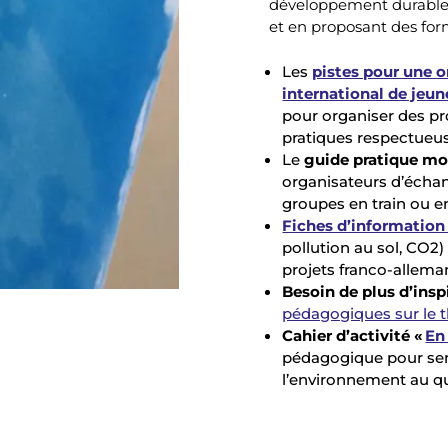
développement durable 
et en proposant des for
Les
pistes pour une o
international de jeun
pour organiser des pr
pratiques respectueu
Le
guide pratique mo
organisateurs d’échang
groupes en train ou e
Fiches d’informatio
pollution au sol, CO2)
projets franco-allema
Besoin de plus d’insp
pédagogiques sur le t
Cahier d’activité «
En
pédagogique pour sens
l’environnement au qu