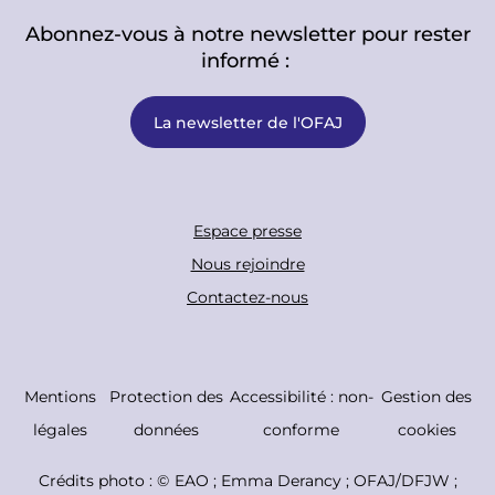
Abonnez-vous à notre newsletter pour rester
informé :
La newsletter de l'OFAJ
F
Espace presse
o
Nous rejoindre
o
Contactez-nous
t
e
r
C
Mentions
Protection des
Accessibilité : non-
Gestion des
B
o
légales
données
conforme
cookies
o
p
Crédits photo : ©
EAO ; Emma Derancy ; OFAJ/DFJW ;