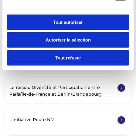
méthodes, ces organisations engagent des activités en
u
faveur d’une diversification des publics et pour favoriser
c
l’échange de bonnes pratiques au sein du secteur de la
o
Tout autoriser
jeunesse et de l’action sociale.
n
s
Autoriser la sélection
e
n
Les réseaux diversité et
t
Tout refuser
participation
e
m
e
n
Le réseau Diversité et Participation entre
t
Paris/Île-de-France et Berlin/Brandebourg
L’initiative Route NN