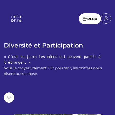
A
l
l
U
MENU
e
s
r
a
e
u
r
c
Diversité et Participation
a
o
n
c
« C’est toujours les mêmes qui peuvent partir à
t
c
l’étranger. »
e
Vous le croyez vraiment ? Et pourtant, les chiffres nous
o
n
disent autre chose.
u
u
p
n
r
t
i
n
m
c
e
i