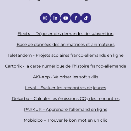
S
o
c
F
Electra - Déposer des demandes de subvention
i
o
Base de données des animatrices et animateurs
a
o
TeleTandem - Projets scolaires franco-allemands en ligne
l
t
Cartorik - la carte numérique de l’histoire franco-allemande
e
r
AKI-App - Valoriser les soft skills
i-eval – Evaluer les rencontres de jeunes
Dekarbo – Calculer les émissions CO₂ des rencontres
PARKUR – Apprendre l’allemand en ligne
Mobidico – Trouver le bon mot en un clic