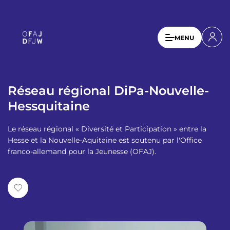
A
l
l
U
MENU
e
s
r
a
e
u
r
c
Réseau régional DiPa-Nouvelle-
a
o
Hessquitaine
n
c
t
c
Le réseau régional « Diversité et Participation » entre la
e
o
Hesse et la Nouvelle-Aquitaine est soutenu par l'Office
n
franco-allemand pour la Jeunesse (OFAJ).
u
u
p
n
r
t
i
n
m
c
e
i