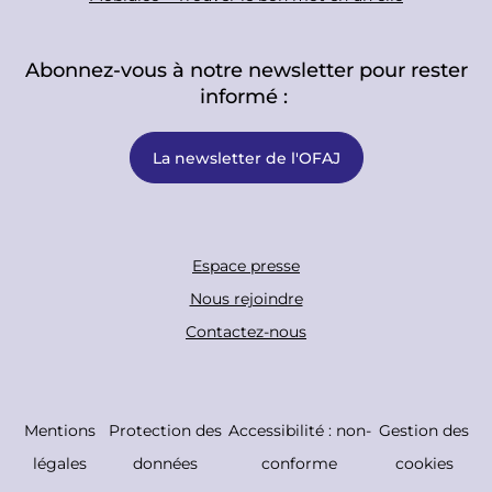
Abonnez-vous à notre newsletter pour rester
informé :
La newsletter de l'OFAJ
F
Espace presse
o
Nous rejoindre
o
Contactez-nous
t
e
r
C
Mentions
Protection des
Accessibilité : non-
Gestion des
B
o
légales
données
conforme
cookies