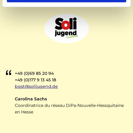
e
m
e
n
t
+49 (0)69 85 20 94
+49 (0)177 9 13 45 18
bgst@solijugend.de
Carolina Sachs
Coordinatrice du réseau DiPa-Nouvelle-Hessquitaine
en Hesse