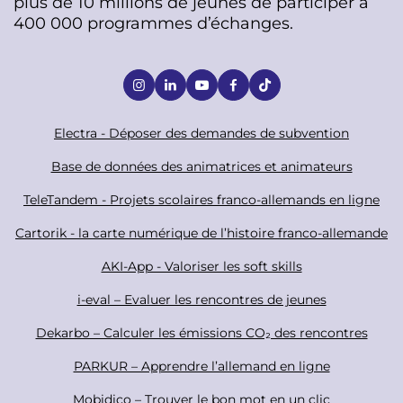
plus de 10 millions de jeunes de participer à
400 000 programmes d’échanges.
S
o
c
F
Electra - Déposer des demandes de subvention
i
o
Base de données des animatrices et animateurs
a
o
TeleTandem - Projets scolaires franco-allemands en ligne
l
t
Cartorik - la carte numérique de l’histoire franco-allemande
e
r
AKI-App - Valoriser les soft skills
i-eval – Evaluer les rencontres de jeunes
Dekarbo – Calculer les émissions CO₂ des rencontres
PARKUR – Apprendre l’allemand en ligne
Mobidico – Trouver le bon mot en un clic