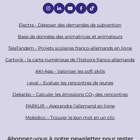
S
o
c
F
Electra - Déposer des demandes de subvention
i
o
Base de données des animatrices et animateurs
a
o
TeleTandem - Projets scolaires franco-allemands en ligne
l
t
Cartorik - la carte numérique de l’histoire franco-allemande
e
r
AKI-App - Valoriser les soft skills
i-eval – Evaluer les rencontres de jeunes
Dekarbo – Calculer les émissions CO₂ des rencontres
PARKUR – Apprendre l’allemand en ligne
Mobidico – Trouver le bon mot en un clic
Abonnez-vous à notre newsletter pour rester