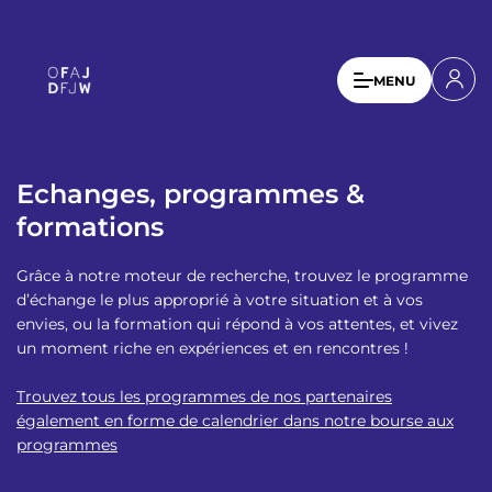
A
l
l
U
MENU
e
s
r
a
e
u
r
c
Echanges, programmes &
a
o
formations
n
c
t
c
Grâce à notre moteur de recherche, trouvez le programme
e
o
d’échange le plus approprié à votre situation et à vos
n
envies, ou la formation qui répond à vos attentes, et vivez
u
u
un moment riche en expériences et en rencontres !
p
n
r
Trouvez tous les programmes de nos partenaires
t
i
également en forme de calendrier dans notre bourse aux
n
m
programmes
c
e
i