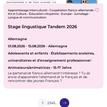
Apprentissage interculturel • Coopération franco-allemande •
Art & Culture • Éducation citoyenne • Europe • Jumelage •
Langue et communication
Stage lingustique Tandem 2026
Allemagne
01.08.2026 - 15.08.2026 - Allemagne
Adolescents et enfants · Établissements scolaires,
universitaires et d’enseignement professionnel ·
Animateurs/animatrices - 15-17 Jahre
Le partenariat franco-allemand t'intéresse ? Tu as
envie d'apprendre l'allemand et le français et de
rencontrer des jeunes Français ?
P
a
g
Page courante
1
Page
2
Page
3
Page
4
Page
5
…
i