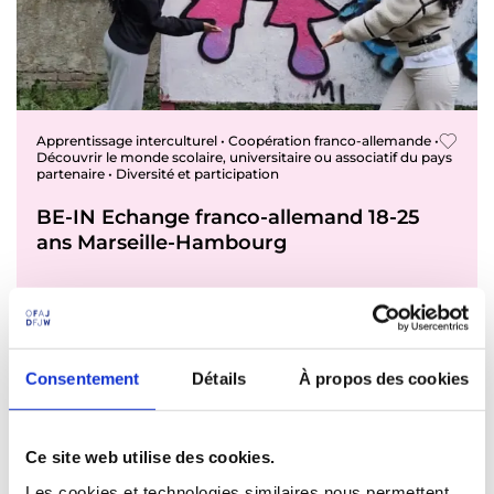
Apprentissage interculturel • Coopération franco-allemande •
Découvrir le monde scolaire, universitaire ou associatif du pays
partenaire • Diversité et participation
BE-IN Echange franco-allemand 18-25
ans Marseille-Hambourg
Allemagne - France
26.04.2026 - 03.05.2026 - Allemagne
05.07.2026 - 12.07.2026 - France
Consentement
Détails
À propos des cookies
Jeunes adultes · Établissements scolaires,
universitaires et d’enseignement professionnel - 18-
Ce site web utilise des cookies.
25 ans
Echange franco-allemand d'insertion professionnelle
Les cookies et technologies similaires nous permettent