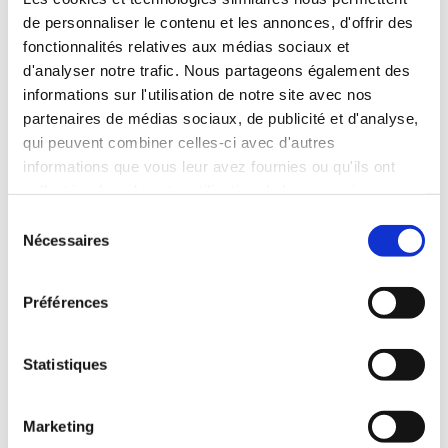
pour des jeunes de 18 à 25 ans entre Marseille et
de personnaliser le contenu et les annonces, d'offrir des
Hambourg
fonctionnalités relatives aux médias sociaux et
d'analyser notre trafic. Nous partageons également des
informations sur l'utilisation de notre site avec nos
partenaires de médias sociaux, de publicité et d'analyse,
qui peuvent combiner celles-ci avec d'autres
informations que vous leur avez fournies ou qu'ils ont
collectées lors de votre utilisation de leurs services.
S
Nécessaires
é
l
e
Préférences
c
t
i
Statistiques
o
Apprentissage interculturel • Art & Culture • Langue et
n
communication
Marketing
d