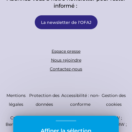
informé :
La newsletter de l'OFAJ
F
Espace presse
o
Nous rejoindre
o
Contactez-nous
t
e
r
C
Mentions
Protection des
Accessibilité : non-
Gestion des
B
o
légales
données
conforme
cookies
o
p
Crédits photo : ©
EAO ; Emma Derancy ; OFAJ/DFJW ;
t
y
Berthold Marten ; UTC ; Photo : Jeunesses Musicales NRW ;
t
r
Affiner la sélection
IGP-Archives