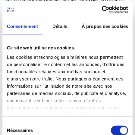
les classes ont fait preuve dans les deux pays, en réalisant
un spectacle théâtral de grande qualité.
Le prix Projet-IN 2023 a été remis aux élèves et aux équipes
enseignantes par Nathalie-Zoé Fabert de l’Institut français
Consentement
Détails
À propos des cookies
de Hambourg et Britta Nolte du Goethe-Institut de Paris.
Chacun des deux établissements lauréats s’est vu remettre
un prix de 500 euros.
Ce site web utilise des cookies.
Les cookies et technologies similaires nous permettent
INnovants, INterdisciplinaires et INterculturels : telle est la
de personnaliser le contenu et les annonces, d'offrir des
devise des projets IN. Ils permettent des échanges de
fonctionnalités relatives aux médias sociaux et
classes et de groupes scolaires dans des établissements du
secondaire en France et en Allemagne où la langue du
d'analyser notre trafic. Nous partageons également des
partenaire est enseignée de manière renforcée. Le
informations sur l'utilisation de notre site avec nos
programme est coordonné par l’OFAJ en partenariat avec
partenaires de médias sociaux, de publicité et d'analyse,
le ministère de l’Éducation nationale et de la Jeunesse et la
qui peuvent combiner celles-ci avec d'autres
Conférence permanente des ministres de l’Éducation des
informations que vous leur avez fournies ou qu'ils ont
Länder en Allemagne.
collectées lors de votre utilisation de leurs services.
S
Vers le site des Projets-IN
Nécessaires
é