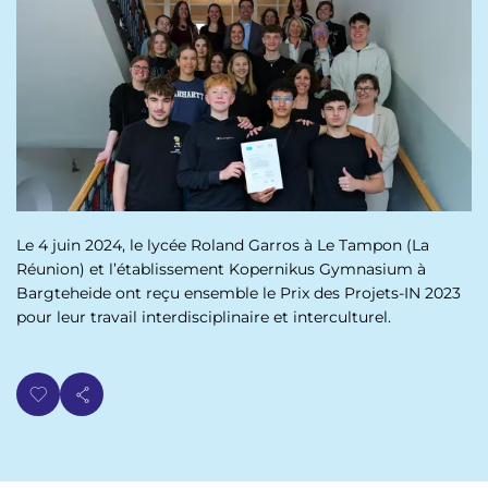
p
n
a
u
l
Le 4 juin 2024, le lycée Roland Garros à Le Tampon (La
Réunion) et l’établissement Kopernikus Gymnasium à
Bargteheide ont reçu ensemble le Prix des Projets-IN 2023
pour leur travail interdisciplinaire et interculturel.