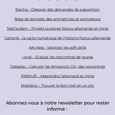
o
c
F
Electra - Déposer des demandes de subvention
i
o
Base de données des animatrices et animateurs
a
o
TeleTandem - Projets scolaires franco-allemands en ligne
l
t
Cartorik - la carte numérique de l’histoire franco-allemande
e
r
AKI-App - Valoriser les soft skills
i-eval – Evaluer les rencontres de jeunes
Dekarbo – Calculer les émissions CO₂ des rencontres
PARKUR – Apprendre l’allemand en ligne
Mobidico – Trouver le bon mot en un clic
Abonnez-vous à notre newsletter pour rester
informé :