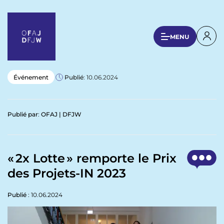
A
l
l
U
MENU
e
s
r
a
e
u
r
Événement
Publié
: 10.06.2024
c
a
o
n
c
Publié par
:
OFAJ | DFJW
t
c
e
o
n
u
u
« 2x Lotte » remporte le Prix
p
n
des Projets-IN 2023
r
t
i
n
Publié
: 10.06.2024
m
c
e
i