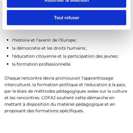
Autoriser la sélection
e
Les échanges trilatéraux doivent s’appuyer sur un projet et
n
comporter un axe thématique. Ils aborderont des thèmes
t
Tout refuser
actuels de société, de géopolitique et/ou de politique
e
étrangère, tels que :
m
e
l'histoire et l'avenir de l'Europe ;
n
la démocratie et les droits humains ;
t
l'éducation citoyenne et la participation des jeunes ;
la formation professionnelle.
Chaque rencontre devra promouvoir l'apprentissage
interculturel, la formation politique et l'éducation à la paix,
par le biais de méthodes pédagogiques axées sur la culture
et les rencontres. L’OFAJ soutient cette démarche en
mettant à disposition du matériel pédagogique et en
proposant des formations spécifiques.