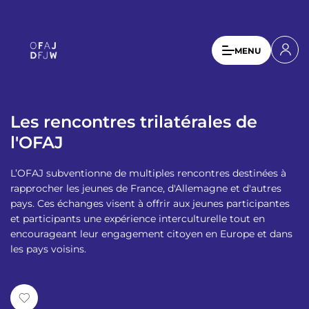
A
l
l
U
MENU
e
s
r
a
e
u
r
c
Les rencontres trilatérales de
a
o
l'OFAJ
n
c
t
c
L’OFAJ subventionne de multiples rencontres destinées à
e
o
rapprocher les jeunes de France, d'Allemagne et d'autres
n
pays. Ces échanges visent à offrir aux jeunes participantes
u
u
et participants une expérience interculturelle tout en
p
n
encourageant leur engagement citoyen en Europe et dans
r
les pays voisins.
t
i
n
m
c
e
i