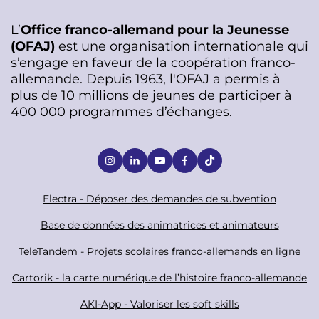
L’
Office franco-allemand pour la Jeunesse
(OFAJ)
est une organisation internationale qui
s’engage en faveur de la coopération franco-
allemande. Depuis 1963, l'OFAJ a permis à
plus de 10 millions de jeunes de participer à
400 000 programmes d’échanges.
S
o
c
F
Electra - Déposer des demandes de subvention
i
o
Base de données des animatrices et animateurs
a
o
TeleTandem - Projets scolaires franco-allemands en ligne
l
t
Cartorik - la carte numérique de l’histoire franco-allemande
e
r
AKI-App - Valoriser les soft skills