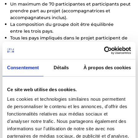
Un maximum de 70 participantes et participants peut
prendre part au projet (accompagnatrices et
accompagnateurs inclus).
La composition du groupe doit être équilibrée
entre les trois pays.
Tous les pays impliqués dans le projet participent de
manière équitable à la conception et à la mise en
œuvre du projet.
Les trois langues doivent se voir accorder une place
adéquate lors des rencontres.
Consentement
Détails
À propos des cookies
Ce site web utilise des cookies.
Les cookies et technologies similaires nous permettent
de personnaliser le contenu et les annonces, d'offrir des
fonctionnalités relatives aux médias sociaux et
d'analyser notre trafic. Nous partageons également des
informations sur l'utilisation de notre site avec nos
partenaires de médias sociaux, de publicité et d'analyse,