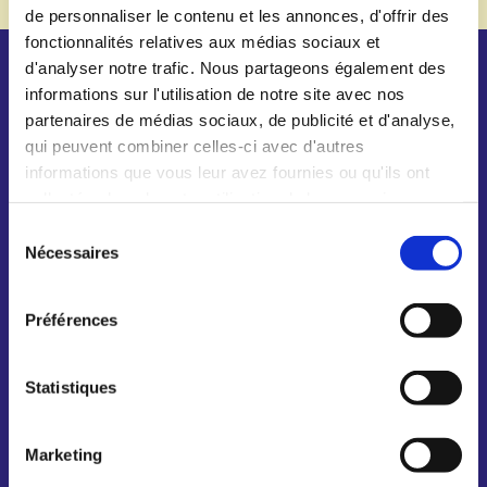
de personnaliser le contenu et les annonces, d'offrir des
fonctionnalités relatives aux médias sociaux et
d'analyser notre trafic. Nous partageons également des
informations sur l'utilisation de notre site avec nos
Textes de travail, PANORAMA et
partenaires de médias sociaux, de publicité et d'analyse,
ouvrages spécialisés
qui peuvent combiner celles-ci avec d'autres
informations que vous leur avez fournies ou qu'ils ont
collectées lors de votre utilisation de leurs services.
S
Nécessaires
é
l
e
Préférences
c
t
i
Statistiques
o
n
Marketing
d