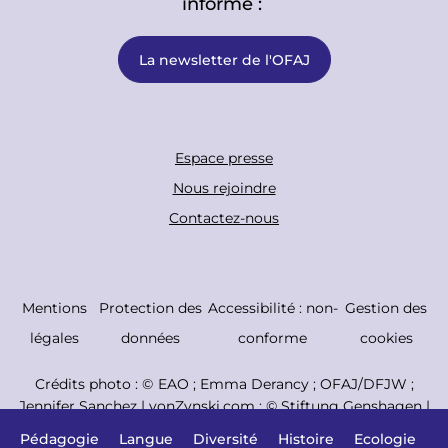
informé :
La newsletter de l'OFAJ
F
Espace presse
o
Nous rejoindre
o
Contactez-nous
t
e
r
C
Mentions
Protection des
Accessibilité : non-
Gestion des
B
o
légales
données
conforme
cookies
o
p
Crédits photo : ©
EAO ; Emma Derancy ; OFAJ/DFJW ;
t
y
Jennifer Sanchez | vonZynski.com ; © Stiftung Genshagen |
t
r
Photo : René Arnold
Pédagogie
Langue
Diversité
Histoire
Ecologie
C