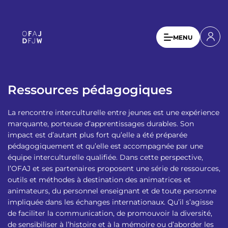
A
l
l
U
MENU
e
s
r
a
e
u
r
c
Ressources pédagogiques
a
o
n
c
La rencontre interculturelle entre jeunes est une expérience
t
c
marquante, porteuse d’apprentissages durables. Son
e
impact est d’autant plus fort qu’elle a été préparée
o
n
pédagogiquement et qu’elle est accompagnée par une
u
u
équipe interculturelle qualifiée. Dans cette perspective,
p
l’OFAJ et ses partenaires proposent une série de ressources,
n
r
outils et méthodes à destination des animatrices et
t
i
animateurs, du personnel enseignant et de toute personne
n
m
impliquée dans les échanges internationaux. Qu’il s’agisse
c
de faciliter la communication, de promouvoir la diversité,
e
i
de sensibiliser à l’histoire et à la mémoire ou d’aborder les