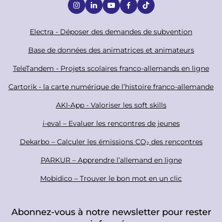
S
o
c
F
Electra - Déposer des demandes de subvention
i
o
Base de données des animatrices et animateurs
a
o
TeleTandem - Projets scolaires franco-allemands en ligne
l
t
Cartorik - la carte numérique de l’histoire franco-allemande
e
r
AKI-App - Valoriser les soft skills
i-eval – Evaluer les rencontres de jeunes
Dekarbo – Calculer les émissions CO₂ des rencontres
PARKUR – Apprendre l’allemand en ligne
Mobidico – Trouver le bon mot en un clic
Abonnez-vous à notre newsletter pour rester