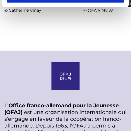
e
m
© Catherine Vinay
© OFAJ/DFJW
e
n
t
L’
Office franco-allemand pour la Jeunesse
(OFAJ)
est une organisation internationale qui
s’engage en faveur de la coopération franco-
allemande. Depuis 1963, l'OFAJ a permis à