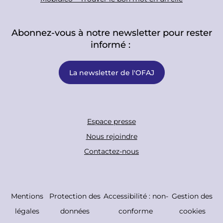
Abonnez-vous à notre newsletter pour rester
informé :
La newsletter de l'OFAJ
F
Espace presse
o
Nous rejoindre
o
Contactez-nous
t
e
r
C
Mentions
Protection des
Accessibilité : non-
Gestion des
B
o
légales
données
conforme
cookies