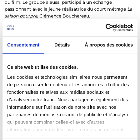
du film. Le groupe a aussi participé à un échange
passionnant avec la jeune réalisatrice du court métrage
La
saison pourpre
, Clémence Bouchereau.
Anne Tallineau, secrétaire générale de l’OFAJ et Ava Cahen,
déléguée générale de la Semaine de la Critique, ont remis
des diplômes aux jeunes participantes et participants lors
Consentement
Détails
À propos des cookies
d’un événement sur le Bateau Arte. Le groupe d’élèves a
aussi eu la chance de fouler le tapis rouge pour assister à la
projection du film coréen
Dans la Toile
de Jee-Woon Kim.
Ce site web utilise des cookies.
Cette année encore, les films de la Semaine ont présenté
Les cookies et technologies similaires nous permettent
des sujets sensibles, tels que le droit de choisir son destin
de personnaliser le contenu et les annonces, d'offrir des
ou le droit à l’avortement, donnant ainsi l’occasion de se
fonctionnalités relatives aux médias sociaux et
confronter à la réalité, de réfléchir à l’état du monde, tout
d'analyser notre trafic. Nous partageons également des
en développant son regard critique. Et aussi d’ouvrir son
informations sur l'utilisation de notre site avec nos
horizon – grâce à la diversité des films découverts lors de
partenaires de médias sociaux, de publicité et d'analyse,
cet échange franco-allemand.
qui peuvent combiner celles-ci avec d'autres
informations que vous leur avez fournies ou qu'ils ont
Plus d’informations sur la Semaine de la Critique
collectées lors de votre utilisation de leurs services.