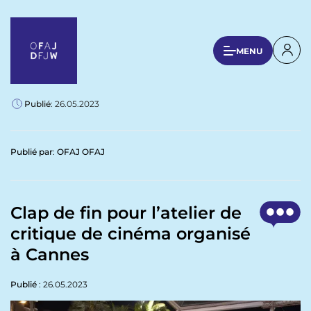
A
l
l
U
MENU
e
s
r
a
e
u
Publié
: 26.05.2023
r
c
a
o
n
c
Publié par
:
OFAJ OFAJ
t
c
e
o
n
u
Clap de fin pour l’atelier de
u
p
critique de cinéma organisé
n
r
à Cannes
t
i
n
m
c
Publié
: 26.05.2023
e
i