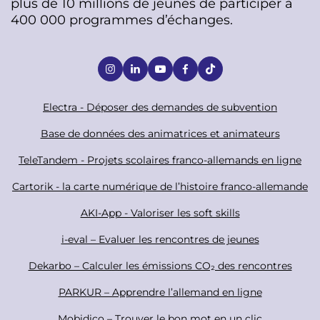
plus de 10 millions de jeunes de participer à
400 000 programmes d’échanges.
S
o
c
F
Electra - Déposer des demandes de subvention
i
o
Base de données des animatrices et animateurs
a
o
TeleTandem - Projets scolaires franco-allemands en ligne
l
t
Cartorik - la carte numérique de l’histoire franco-allemande
e
r
AKI-App - Valoriser les soft skills
i-eval – Evaluer les rencontres de jeunes
Dekarbo – Calculer les émissions CO₂ des rencontres
PARKUR – Apprendre l’allemand en ligne
Mobidico – Trouver le bon mot en un clic