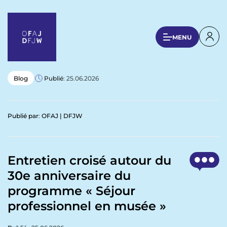
A
l
l
U
MENU
e
s
r
a
e
u
r
Blog
Publié
: 25.06.2026
c
a
o
n
c
Publié par
:
OFAJ | DFJW
t
c
e
o
n
u
u
Entretien croisé autour du
p
n
30e anniversaire du
r
t
i
programme « Séjour
n
m
professionnel en musée »
c
e
i