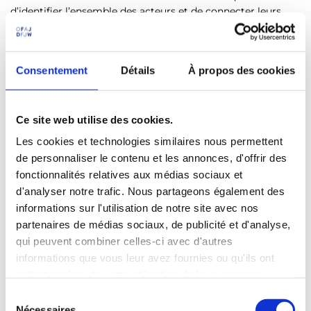
d’identifier l’ensemble des acteurs et de connecter leurs
actions au contexte géopolitique et économique de l’entre-
deux-guerres. Ensuite, il s’agit d’explorer la « vie » de cette
collection par le prisme des bouleversements géopolitiques
Consentement
Détails
À propos des cookies
d’après 1945. Enfin, ce travail se propose de penser les
possibilités d’une (ré)appropriation de ces biens. À
l’entrecroisement de ces grandes périodes, cette recherche
convoque donc histoire coloniale, histoire contemporaine,
Ce site web utilise des cookies.
et
postcolonial studies,
pour penser les mécanismes de
Les cookies et technologies similaires nous permettent
(double) spoliations.
de personnaliser le contenu et les annonces, d'offrir des
fonctionnalités relatives aux médias sociaux et
d'analyser notre trafic. Nous partageons également des
informations sur l'utilisation de notre site avec nos
partenaires de médias sociaux, de publicité et d'analyse,
qui peuvent combiner celles-ci avec d'autres
informations que vous leur avez fournies ou qu'ils ont
collectées lors de votre utilisation de leurs services.
S
Nécessaires