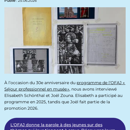
p
Publié
: 25.06.2026
n
a
u
l
À l’occasion du 30e anniversaire du
programme de l’OFAJ «
Séjour professionnel en musée »
, nous avons interviewé
Elisabeth Schönthal et Joël Zouna. Elisabeth a participé au
programme en 2025, tandis que Joël fait partie de la
promotion 2026.
L'OFAJ donne la parole à des jeunes sur des