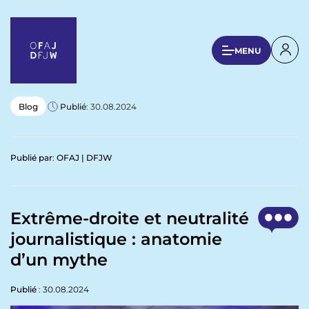
A
l
l
U
MENU
e
s
r
a
e
u
r
Blog
Publié
: 30.08.2024
c
a
o
n
c
Publié par
:
OFAJ | DFJW
t
c
e
o
n
u
u
Extrême-droite et neutralité
p
n
journalistique : anatomie
r
t
i
d’un mythe
n
m
c
Publié
: 30.08.2024
e
i