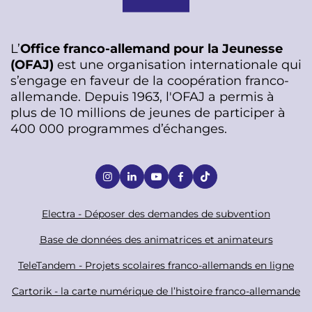
L’
Office franco-allemand pour la Jeunesse
(OFAJ)
est une organisation internationale qui
s’engage en faveur de la coopération franco-
allemande. Depuis 1963, l'OFAJ a permis à
plus de 10 millions de jeunes de participer à
400 000 programmes d’échanges.
S
o
c
F
Electra - Déposer des demandes de subvention
i
o
Base de données des animatrices et animateurs
a
o
TeleTandem - Projets scolaires franco-allemands en ligne
l
t
Cartorik - la carte numérique de l’histoire franco-allemande
e