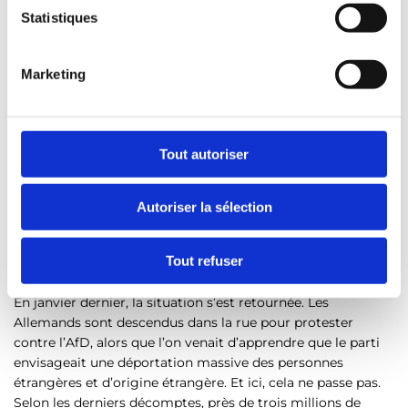
i
Statistiques
Mon conflit est sans fin, surtout lorsque je raccroche d’une
conversation avec une personne encartée à l’AfD, ou quand
o
je signe “mit freundlichen Grüßen” à la fin de mes emails
n
Marketing
professionnels à ces sources. Personnellement, je ne
d
souhaite pas avoir de liens avec ces gens. Mais
u
professionnellement, c’est indispensable.
c
o
Tout autoriser
n
s
Autoriser la sélection
e
n
Les manifestations de janvier
t
Tout refuser
e
m
En janvier dernier, la situation s’est retournée. Les
Allemands sont descendus dans la rue pour protester
e
contre l’AfD, alors que l’on venait d’apprendre que le parti
n
envisageait une déportation massive des personnes
t
étrangères et d’origine étrangère. Et ici, cela ne passe pas.
Selon les derniers décomptes, près de trois millions de