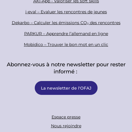
r
AKI-App - Valoriser les soft skills
i-eval – Evaluer les rencontres de jeunes
Dekarbo – Calculer les émissions CO₂ des rencontres
PARKUR – Apprendre l’allemand en ligne
Mobidico – Trouver le bon mot en un clic
Abonnez-vous à notre newsletter pour rester
informé :
La newsletter de l'OFAJ
F
Espace presse
o
Nous rejoindre