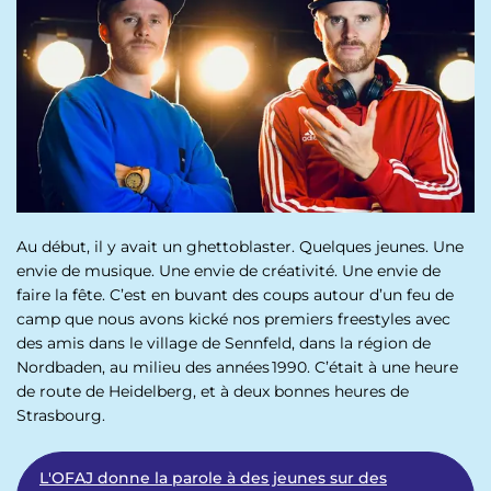
p
n
a
u
l
Au début, il y avait un ghettoblaster. Quelques jeunes. Une
envie de musique. Une envie de créativité. Une envie de
faire la fête. C’est en buvant des coups autour d’un feu de
camp que nous avons kické nos premiers freestyles avec
des amis dans le village de Sennfeld, dans la région de
Nordbaden, au milieu des années 1990. C’était à une heure
de route de Heidelberg, et à deux bonnes heures de
Strasbourg.
L'OFAJ donne la parole à des jeunes sur des