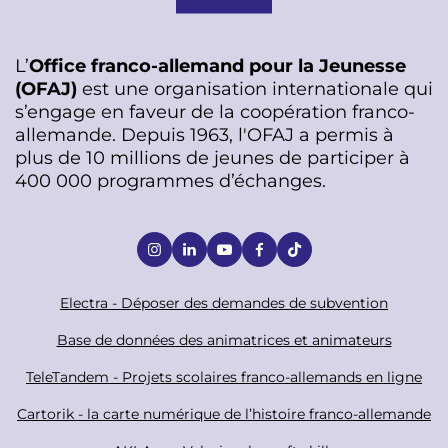
L’
Office franco-allemand pour la Jeunesse
(OFAJ)
est une organisation internationale qui
s’engage en faveur de la coopération franco-
allemande. Depuis 1963, l'OFAJ a permis à
plus de 10 millions de jeunes de participer à
400 000 programmes d’échanges.
S
o
c
F
Electra - Déposer des demandes de subvention
i
o
Base de données des animatrices et animateurs
a
o
TeleTandem - Projets scolaires franco-allemands en ligne
l
t
Cartorik - la carte numérique de l’histoire franco-allemande
e