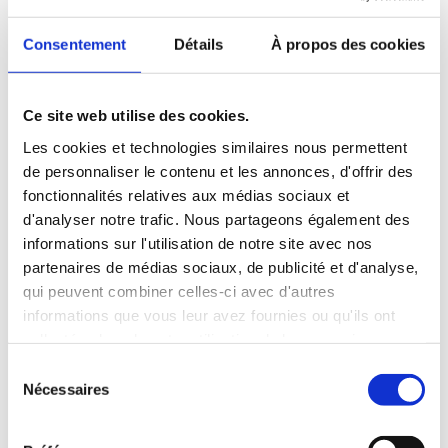
mesure les projets de films reflètent-ils la diversité et les
différentes réalités de la jeunesse d’aujourd’hui ? C’est –
Consentement
Détails
À propos des cookies
entre autres – sur la base de ces critères que les membres
du jury ont évalué huit coproductions sélectionnées dans le
cadre du « Berlinale Co-Production Market » 2025.
Ce site web utilise des cookies.
Le prix, doté par l’OFAJ de 5 000 euros, a été attribué au
Les cookies et technologies similaires nous permettent
projet de film « 30 Days of Summer » (Ukraine). Le projet «
de personnaliser le contenu et les annonces, d'offrir des
Crocodile Rock » (Singapour) s’est vu décerner une «
fonctionnalités relatives aux médias sociaux et
Mention spéciale ».
d'analyser notre trafic. Nous partageons également des
informations sur l'utilisation de notre site avec nos
partenaires de médias sociaux, de publicité et d'analyse,
qui peuvent combiner celles-ci avec d'autres
informations que vous leur avez fournies ou qu'ils ont
collectées lors de votre utilisation de leurs services.
S
Les membres du jury, Billy Betulius, Charbel Habib,
Nécessaires
é
Constanza Schmidt, Juliette Bultel et Yusuf Celik, ont
l
considéré que la dimension internationale du film lauréat a
e