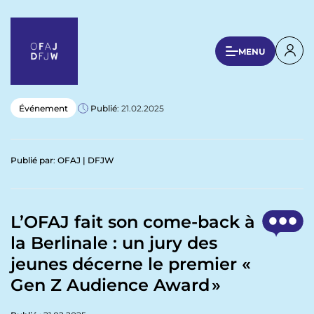
A
l
l
U
MENU
e
s
r
a
e
u
r
Événement
Publié
: 21.02.2025
c
a
o
n
c
Publié par
:
OFAJ | DFJW
t
c
e
o
n
u
u
L’OFAJ fait son come-back à
p
n
la Berlinale : un jury des
r
t
i
jeunes décerne le premier «
n
m
Gen Z Audience Award »
c
e
i