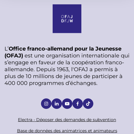
t
L’
Office franco-allemand pour la Jeunesse
(OFAJ)
est une organisation internationale qui
s’engage en faveur de la coopération franco-
allemande. Depuis 1963, l'OFAJ a permis à
plus de 10 millions de jeunes de participer à
400 000 programmes d’échanges.
S
o
c
F
Electra - Déposer des demandes de subvention
i
o
Base de données des animatrices et animateurs