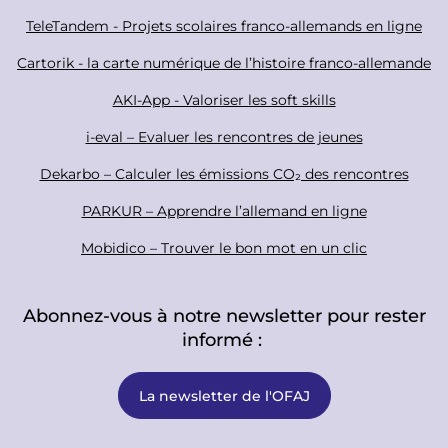
a
o
TeleTandem - Projets scolaires franco-allemands en ligne
l
t
Cartorik - la carte numérique de l’histoire franco-allemande
e
r
AKI-App - Valoriser les soft skills
i-eval – Evaluer les rencontres de jeunes
Dekarbo – Calculer les émissions CO₂ des rencontres
PARKUR – Apprendre l’allemand en ligne
Mobidico – Trouver le bon mot en un clic
Abonnez-vous à notre newsletter pour rester
informé :
La newsletter de l'OFAJ