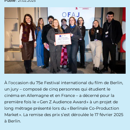
p
Publié
: 21.02.2025
n
a
u
l
À l’occasion du 75e Festival international du film de Berlin,
un jury – composé de cinq personnes qui étudient le
cinéma en Allemagne et en France – a décerné pour la
première fois le « Gen Z Audience Award » à un projet de
long métrage présenté lors du « Berlinale Co-Production
Market ». La remise des prix s’est déroulée le 17 février 2025
à Berlin.