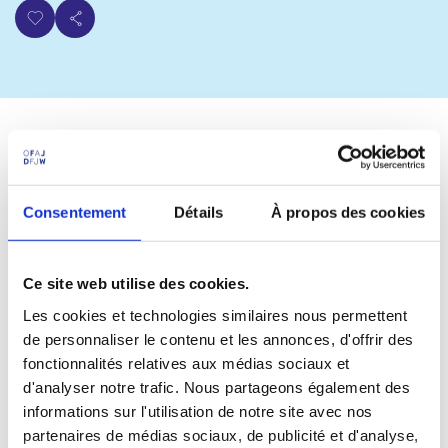
La déclaration de Leipzig appelle à mettre les jeunes au
centre de la politique et à renforcer les échanges de
Consentement
Détails
À propos des cookies
jeunesse européens et internationaux pour promouvoir la
paix et la démocratie.
Ce site web utilise des cookies.
Elle souligne les enjeux actuels, tels que la guerre, les crises
Les cookies et technologies similaires nous permettent
globales, et les changements sociétaux, et insiste sur la
de personnaliser le contenu et les annonces, d'offrir des
nécessité de créer des espaces sûrs pour les jeunes afin
qu'ils puissent façonner leur avenir.
fonctionnalités relatives aux médias sociaux et
d'analyser notre trafic. Nous partageons également des
La nouvelle coalition gouvernementale en Allemagne est
informations sur l'utilisation de notre site avec nos
encouragée à investir dans l'éducation et les échanges
partenaires de médias sociaux, de publicité et d'analyse,