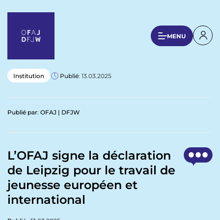
A
l
l
U
MENU
e
s
r
a
e
u
r
Institution
Publié
: 13.03.2025
c
a
o
n
c
Publié par
:
OFAJ | DFJW
t
c
e
o
n
u
u
L’OFAJ signe la déclaration
p
n
de Leipzig pour le travail de
r
t
i
jeunesse européen et
n
m
international
c
e
i