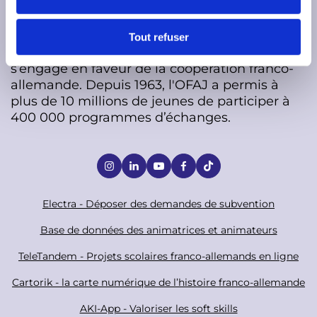
e
n
L’
Office franco-allemand pour la Jeunesse
t
Tout refuser
(OFAJ)
est une organisation internationale qui
e
s’engage en faveur de la coopération franco-
m
allemande. Depuis 1963, l'OFAJ a permis à
e
plus de 10 millions de jeunes de participer à
n
400 000 programmes d’échanges.
t
S
o
c
F
Electra - Déposer des demandes de subvention
i
o
Base de données des animatrices et animateurs
a
o
TeleTandem - Projets scolaires franco-allemands en ligne
l
t
Cartorik - la carte numérique de l’histoire franco-allemande
e
r
AKI-App - Valoriser les soft skills