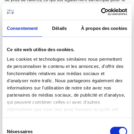
projet.
Enfin, il faut déterminer à l’avance les questions de prise de
décision et de pouvoir. Lorsque les participants viennent de
Consentement
Détails
À propos des cookies
trois pays dont les situations politiques et économiques
sont différentes, il est nécessaire que l’équipe réfléchisse à
une structure équitable qui tienne compte de ces
Ce site web utilise des cookies.
inégalités. Dans les projets auxquels j’ai participé, le fait
d’aborder franchement ces questions a généralement
Les cookies et technologies similaires nous permettent
permis de renforcer et de pérenniser le partenariat.
de personnaliser le contenu et les annonces, d'offrir des
fonctionnalités relatives aux médias sociaux et
d'analyser notre trafic. Nous partageons également des
informations sur l'utilisation de notre site avec nos
partenaires de médias sociaux, de publicité et d'analyse,
qui peuvent combiner celles-ci avec d'autres
informations que vous leur avez fournies ou qu'ils ont
collectées lors de votre utilisation de leurs services.
S
Nécessaires
é