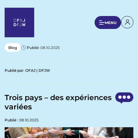
A
l
l
U
MENU
e
s
r
a
e
u
r
Blog
Publié
: 08.10.2025
c
a
o
n
c
Publié par
:
OFAJ | DFJW
t
c
e
o
n
u
u
Trois pays – des expériences
p
n
variées
r
t
i
n
Publié
: 08.10.2025
m
c
e
i