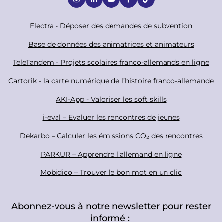
o
c
F
Electra - Déposer des demandes de subvention
i
o
Base de données des animatrices et animateurs
a
o
TeleTandem - Projets scolaires franco-allemands en ligne
l
t
Cartorik - la carte numérique de l’histoire franco-allemande
e
r
AKI-App - Valoriser les soft skills
i-eval – Evaluer les rencontres de jeunes
Dekarbo – Calculer les émissions CO₂ des rencontres
PARKUR – Apprendre l’allemand en ligne
Mobidico – Trouver le bon mot en un clic
Abonnez-vous à notre newsletter pour rester
informé :