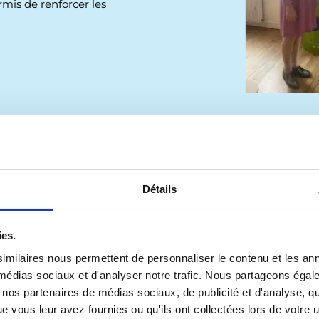
rmis de renforcer les
nationaux avec différents
pays du Partenariat
Détails
ncipalement dans le cadre du
fonds spécial
le et orientale (PECO)
. Lors de leur
orina Călugăru ont réfléchi aux moyens
ies.
ationales de jeunes avec la Moldavie. C’est
imilaires nous permettent de personnaliser le contenu et les ann
l'enseignement supérieur que de nouvelles
x médias sociaux et d'analyser notre trafic. Nous partageons éga
ns le contexte de la guerre en Ukraine et de
vec nos partenaires de médias sociaux, de publicité et d'analyse, 
oisins, les réfugiés doivent être davantage
 vous leur avez fournies ou qu'ils ont collectées lors de votre ut
jeunes. En outre, les jeunes qui ne vivent