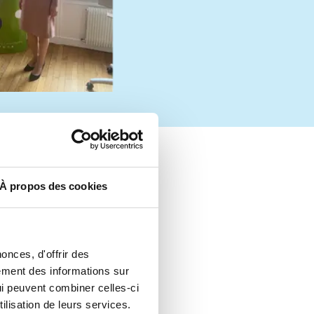
n
t
m
e
n
u
À propos des cookies
onces, d'offrir des
lement des informations sur
qui peuvent combiner celles-ci
ilisation de leurs services.