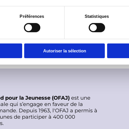
ais dans les zones rurales doivent recevoir
Préférences
Statistiques
ays candidat pour adhérer à l'Union
 projets trinationaux
qui ont pour
e l’Europe et la pédagogie de la paix.
la République de Moldavie qui peut donner
uropéens de jeunes.
Autoriser la sélection
nd pour la Jeunesse (OFAJ)
est une
ale qui s’engage en faveur de la
mande. Depuis 1963, l'OFAJ a permis à
eunes de participer à 400 000
s.