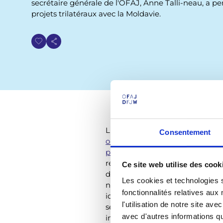
secrétaire générale de l'OFAJ, Anne Talli-neau, a pe
i
projets trilatéraux avec la Moldavie.
a
n
e
L'OFAJ soutient des projets tri
Consentement
oriental
, dont la Moldavie, pri
pour les pays de l'Europe centra
rencontre, Anne Tallineau et C
Ce site web utilise des cook
d'intensifier les rencontres trin
Les cookies et technologies s
notamment dans le domaine de 
fonctionnalités relatives au
idées de projets ont émergé. Da
l'utilisation de notre site a
ses répercussions sur les pays v
avec d'autres informations que
impliqués dans les échanges de 