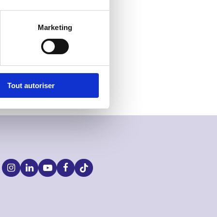
Marketing
Tout autoriser
S
o
c