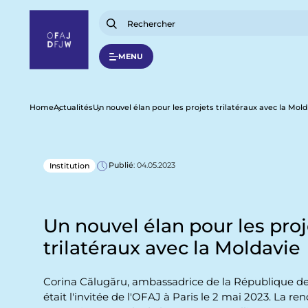
A
l
l
e
r
MENU
a
u
c
o
n
F
Home
Actualités
Un nouvel élan pour les projets trilatéraux avec la Mol
t
e
n
i
u
p
Publié
: 04.05.2023
Institution
l
r
i
n
d
c
i
Un nouvel élan pour les proj
p
'
a
trilatéraux avec la Moldavie
l
A
Corina Călugăru, ambassadrice de la République de
r
était l'invitée de l'OFAJ à Paris le 2 mai 2023. La re