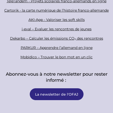
TeleTandem - Projets scolaires franco-allemands en ligne
l
t
Cartorik - la carte numérique de l’histoire franco-allemande
e
r
AKI-App - Valoriser les soft skills
i-eval – Evaluer les rencontres de jeunes
Dekarbo – Calculer les émissions CO₂ des rencontres
PARKUR – Apprendre l’allemand en ligne
Mobidico – Trouver le bon mot en un clic
Abonnez-vous à notre newsletter pour rester
informé :
La newsletter de l'OFAJ