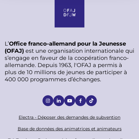
L’
Office franco-allemand pour la Jeunesse
(OFAJ)
est une organisation internationale qui
s’engage en faveur de la coopération franco-
allemande. Depuis 1963, l'OFAJ a permis à
plus de 10 millions de jeunes de participer à
400 000 programmes d’échanges.
S
o
c
F
Electra - Déposer des demandes de subvention
i
o
Base de données des animatrices et animateurs
a
o