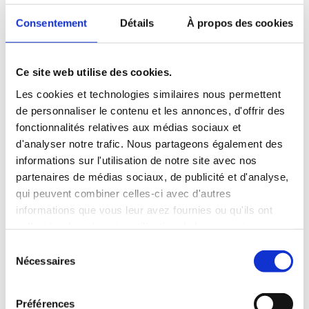
échanges de jeunes entre les deux rives de la Méditerranée.
Consentement
Détails
À propos des cookies
La charte réaffirme des valeurs fondamentales, telles que le
respect des droits humains et le maintien de la paix. Elle
garantit un dialogue interculturel et une mobilité inclusive
et écologique pour toute la jeunesse.
Ce site web utilise des cookies.
Les cookies et technologies similaires nous permettent
La charte a été signée en présence d’Elisabeth Wolbers,
de personnaliser le contenu et les annonces, d'offrir des
ambassadrice d’Allemagne en Tunisie, et de Manuel Bufala,
fonctionnalités relatives aux médias sociaux et
représentant de l’ambassade de France en Tunisie.
d'analyser notre trafic. Nous partageons également des
L’OFAJ remercie
Rafik Mousli
,
conseiller régional
Maghreb
informations sur l'utilisation de notre site avec nos
de l’OFAJ au sein de l’association
Une Terre Culturelle
, ainsi
partenaires de médias sociaux, de publicité et d'analyse,
que Graine de Paix
,
le Centre Français de Berlin
, Actors for
qui peuvent combiner celles-ci avec d'autres
Initiatives and Development et Planète des Jeunes.
informations que vous leur avez fournies ou qu'ils ont
collectées lors de votre utilisation de leurs services.
Pour plus d’informations, consultez notre page sur
S
les rencontres trilatérales
Nécessaires
é
l
e
Préférences