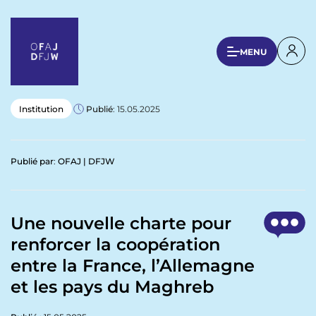
A
l
l
U
MENU
e
s
r
a
e
u
r
Institution
Publié
: 15.05.2025
c
a
o
n
c
Publié par
:
OFAJ | DFJW
t
c
e
o
n
u
u
Une nouvelle charte pour
p
n
renforcer la coopération
r
t
i
entre la France, l’Allemagne
n
m
et les pays du Maghreb
c
e
i