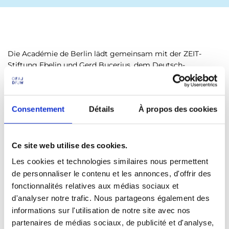
Die Académie de Berlin lädt gemeinsam mit der ZEIT-
Stiftung Ebelin und Gerd Bucerius, dem Deutsch-
Französischen Jugendwerk und der Deutsch-Französischen
Hochschule zu ihrer zwölften Lecture ein.
In der Veranstaltungsreihe stellen zwei Persönlichkeiten
Consentement
Détails
À propos des cookies
Thesen und Forderungen zur Zusammenarbeit zwischen
Deutschland und Frankreich in Europa auf. Sie treten hierzu
miteinander und mit dem Publikum in Dialog. Der
Ce site web utilise des cookies.
Austausch findet in diesem Jahr mit den Astronaut:innen
Les cookies et technologies similaires nous permettent
Matthias Maurer und Claudie Haigneré statt und wird von
de personnaliser le contenu et les annonces, d'offrir des
Ulrich Wickert moderiert.
fonctionnalités relatives aux médias sociaux et
Donnerstag, 7. September 2023, 18 Uhr
d'analyser notre trafic. Nous partageons également des
Französische Botschaft in Deutschland
informations sur l'utilisation de notre site avec nos
Wilhelmstraße 69, 10117 Berlin
partenaires de médias sociaux, de publicité et d'analyse,