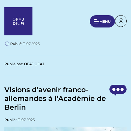
A
l
l
U
MENU
e
s
r
a
e
u
Publié
: 11.07.2023
r
c
a
o
n
c
Publié par
:
OFAJ OFAJ
t
c
e
o
n
u
Visions d’avenir franco-
u
p
allemandes à l’Académie de
n
r
Berlin
t
i
n
m
c
Publié
: 11.07.2023
e
i