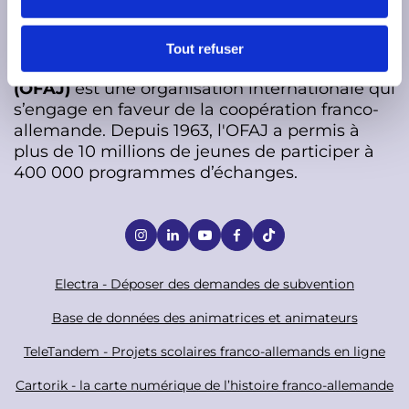
e
n
t
Tout refuser
L’
Office franco-allemand pour la Jeunesse
e
(OFAJ)
est une organisation internationale qui
m
s’engage en faveur de la coopération franco-
e
allemande. Depuis 1963, l'OFAJ a permis à
n
plus de 10 millions de jeunes de participer à
t
400 000 programmes d’échanges.
S
o
c
F
Electra - Déposer des demandes de subvention
i
o
Base de données des animatrices et animateurs
a
o
TeleTandem - Projets scolaires franco-allemands en ligne
l
t
Cartorik - la carte numérique de l’histoire franco-allemande
e