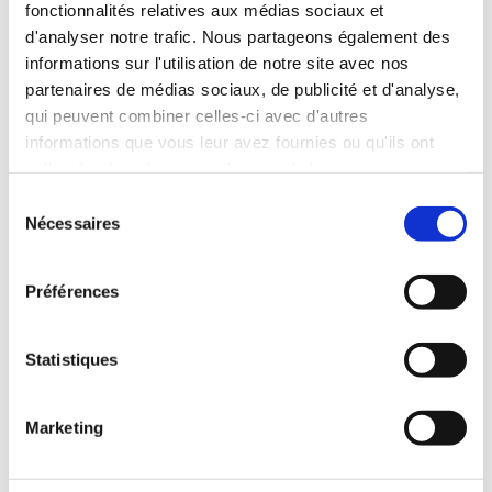
matériau, en révélant comment les langues façonnent
fonctionnalités relatives aux médias sociaux et
notre rapport à l’espace public, en accentuant ou en
d'analyser notre trafic. Nous partageons également des
contournant les lignes de fracture héritées de l’Histoire.
informations sur l'utilisation de notre site avec nos
partenaires de médias sociaux, de publicité et d'analyse,
qui peuvent combiner celles-ci avec d'autres
informations que vous leur avez fournies ou qu'ils ont
collectées lors de votre utilisation de leurs services.
S
Nécessaires
é
l
e
Préférences
c
t
i
Statistiques
o
n
Marketing
d
u
c