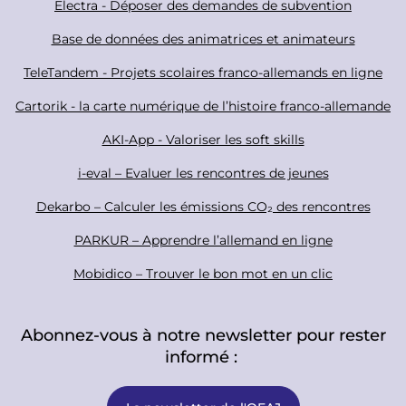
c
F
Electra - Déposer des demandes de subvention
i
o
Base de données des animatrices et animateurs
a
o
TeleTandem - Projets scolaires franco-allemands en ligne
l
t
Cartorik - la carte numérique de l’histoire franco-allemande
e
r
AKI-App - Valoriser les soft skills
i-eval – Evaluer les rencontres de jeunes
Dekarbo – Calculer les émissions CO₂ des rencontres
PARKUR – Apprendre l’allemand en ligne
Mobidico – Trouver le bon mot en un clic
Abonnez-vous à notre newsletter pour rester
informé :