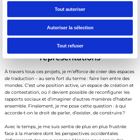
o
Tout autoriser
"Naïma"
n
s
© Amira Louadah et Yanis Kheloufi
Autoriser la sélection
e
n
t
Repenser les récits et les
Tout refuser
e
représentations
m
e
À travers tous ces projets, je m’efforce de créer des espaces
n
de traduction – au sens fort du terme : faire lien entre des
t
mondes. C’est une position active, un espace de création et
de contestation, où il devient possible de reconfigurer les
rapports sociaux et d’imaginer d’autres manières d’habiter
ensemble. Finalement, je me pose cette question : à qui
accorde-t-on le droit de parler, d’exister, de construire ?
Avec le temps, je me suis sentie de plus en plus frustrée
face à la manière dont les perspectives occidentales