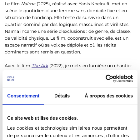
Le film
Naïma
(2025), réalisé avec Yanis Kheloufi, met en
scène le quotidien d’une femme sans domicile fixe et en
situation de handicap. Elle tente de survivre dans un
quartier dominé par des logiques masculines et virilistes.
Naïma incarne une série d’exclusions : de genre, de classe,
de validité physique. Le film, coconstruit avec elle, est un
espace narratif où sa voix se déploie et où les récits
dominants sont remis en question.
Avec le film
The Ark
(2022), je mets en lumière un chantier
abandonné, investi par des jeunes qui y construisent une
salle de sport en accès libre. Ce lieu interstitiel est traversé
par des cultures urbaines, des langages et des statuts
sociaux hétérogènes. Et le film, en mêlant justement
Consentement
Détails
À propos des cookies
documentaire et fiction, incarne aussi cette
interpénétration et rend visibles de nouvelles formes de
présence, de solidarité et de narration.
Ce site web utilise des cookies.
Enfin, dans
La grosse moula ou li michan
(2021), je travaille
Les cookies et technologies similaires nous permettent
directement la pluralité linguistique algérienne comme
de personnaliser le contenu et les annonces, d'offrir des