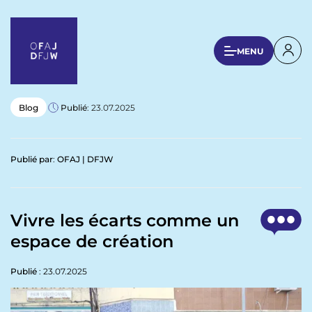
A
l
l
U
MENU
e
s
r
a
e
u
r
Blog
Publié
: 23.07.2025
c
a
o
n
c
Publié par
:
OFAJ | DFJW
t
c
e
o
n
u
u
Vivre les écarts comme un
p
n
espace de création
r
t
i
n
Publié
: 23.07.2025
m
c
e
i