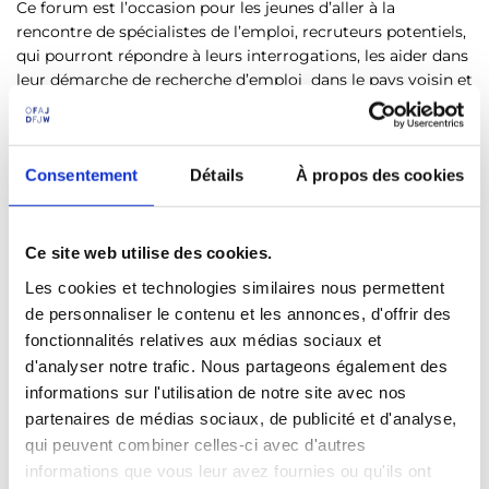
Ce forum est l’occasion pour les jeunes d’aller à la
rencontre de spécialistes de l’emploi, recruteurs potentiels,
qui pourront répondre à leurs interrogations, les aider dans
leur démarche de recherche d’emploi dans le pays voisin et
éventuellement leur proposer un premier entretien sur
place.
L’OFAJ y aura un stand et parlera à cette occasion de son
Consentement
Détails
À propos des cookies
nouveau programme PRAXES. Ce programme facilite la
recherche de stage en France et en Allemagne.
Ce site web utilise des cookies.
C’est une initiative qui s’inscrit dans une volonté de lutter
Les cookies et technologies similaires nous permettent
contre le chômage des jeunes dans cette région.
de personnaliser le contenu et les annonces, d'offrir des
Date et lieu :
fonctionnalités relatives aux médias sociaux et
d'analyser notre trafic. Nous partageons également des
9 Octobre, 13h00 - 19h00
informations sur l'utilisation de notre site avec nos
partenaires de médias sociaux, de publicité et d'analyse,
Université d’Avignon – Poterne Université
qui peuvent combiner celles-ci avec d'autres
informations que vous leur avez fournies ou qu'ils ont
Boulevard Limbert