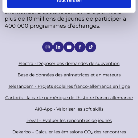
Tout refuser
s’engage en faveur de la coopération franco-
e
allemande. Depuis 1963, l'OFAJ a permis à
m
plus de 10 millions de jeunes de participer à
e
400 000 programmes d’échanges.
n
t
S
o
c
F
Electra - Déposer des demandes de subvention
i
o
Base de données des animatrices et animateurs
a
o
TeleTandem - Projets scolaires franco-allemands en ligne
l
t
Cartorik - la carte numérique de l’histoire franco-allemande
e
r
AKI-App - Valoriser les soft skills
i-eval – Evaluer les rencontres de jeunes
Dekarbo – Calculer les émissions CO₂ des rencontres