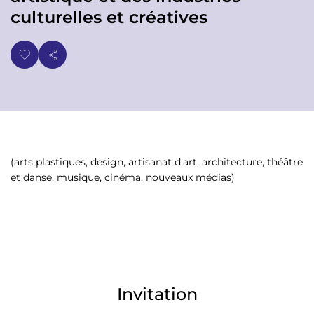
p
n
culturelles et créatives
a
u
l
(arts plastiques, design, artisanat d'art, architecture, théâtre
et danse, musique, cinéma, nouveaux médias)
Invitation