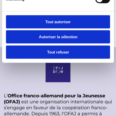
d
Contact
:
nicole.martinez@institutfrancais.de
,
Info.berlin@c
u
ampusfrance.org
c
o
Tout autoriser
Nous serions très heureux de votre participation.
n
s
Autoriser la sélection
e
n
t
Tout refuser
e
m
e
n
t
L’
Office franco-allemand pour la Jeunesse
(OFAJ)
est une organisation internationale qui
s’engage en faveur de la coopération franco-
allemande. Depuis 1963, l'OFAJ a permis à