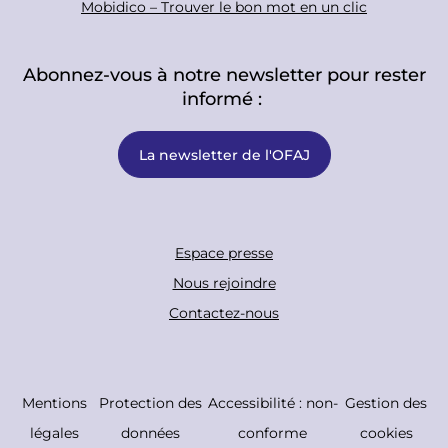
Mobidico – Trouver le bon mot en un clic
Abonnez-vous à notre newsletter pour rester
informé :
La newsletter de l'OFAJ
F
Espace presse
o
Nous rejoindre
o
Contactez-nous
t
e
r
C
Mentions
Protection des
Accessibilité : non-
Gestion des
B
o
légales
données
conforme
cookies