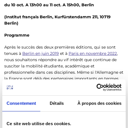
du 10 oct. A 13h00 au 11 oct. A 15h00, Berlin
(Institut français Berlin, Kurfürstendamm 211, 10719
Berlin)
Programme
Après le succès des deux premières éditions, qui se sont
tenues à
Berlin en juin 2019
et à
Paris en novembre 2022
,
nous souhaitons répondre au vif intérêt que continue de
susciter la mobilité étudiante, académique et
professionnelle dans ces disciplines. Même si l'Allemagne et
la France sont déjà des partenaires importants en termes
d'accords Erasmus dans ce domaine, les échanges
structurés entre les deux pays pourraient être
considérablement accrus.
Consentement
Détails
À propos des cookies
Composée de présentations, de témoignages, d'échanges
de bonnes pratiques, de rencontres bilatérales et de visites
d'établissements, la rencontre lunch-to-lunch sera
Ce site web utilise des cookies.