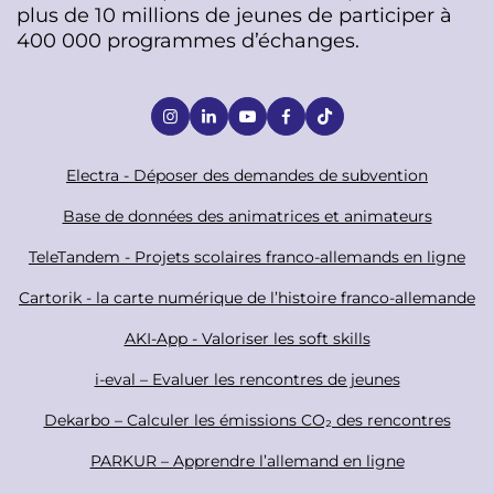
plus de 10 millions de jeunes de participer à
400 000 programmes d’échanges.
S
o
c
F
Electra - Déposer des demandes de subvention
i
o
Base de données des animatrices et animateurs
a
o
TeleTandem - Projets scolaires franco-allemands en ligne
l
t
Cartorik - la carte numérique de l’histoire franco-allemande
e
r
AKI-App - Valoriser les soft skills
i-eval – Evaluer les rencontres de jeunes
Dekarbo – Calculer les émissions CO₂ des rencontres
PARKUR – Apprendre l’allemand en ligne