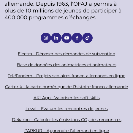
allemande. Depuis 1963, l'OFAJ a permis à
plus de 10 millions de jeunes de participer à
400 000 programmes d’échanges.
S
o
c
F
Electra - Déposer des demandes de subvention
i
o
Base de données des animatrices et animateurs
a
o
TeleTandem - Projets scolaires franco-allemands en ligne
l
t
Cartorik - la carte numérique de l’histoire franco-allemande
e
r
AKI-App - Valoriser les soft skills
i-eval – Evaluer les rencontres de jeunes
Dekarbo – Calculer les émissions CO₂ des rencontres
PARKUR – Apprendre l’allemand en ligne