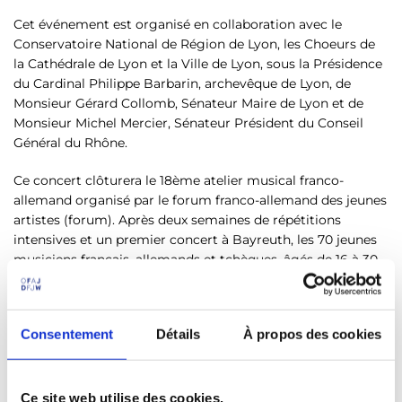
Cet événement est organisé en collaboration avec le
Conservatoire National de Région de Lyon, les Choeurs de
la Cathédrale de Lyon et la Ville de Lyon, sous la Présidence
du Cardinal Philippe Barbarin, archevêque de Lyon, de
Monsieur Gérard Collomb, Sénateur Maire de Lyon et de
Monsieur Michel Mercier, Sénateur Président du Conseil
Général du Rhône.
Ce concert clôturera le 18ème atelier musical franco-
allemand organisé par le forum franco-allemand des jeunes
artistes (forum). Après deux semaines de répétitions
intensives et un premier concert à Bayreuth, les 70 jeunes
musiciens français, allemands et tchèques, âgés de 16 à 30
ans, prendront la route pour Lyon. Ces jeunes étudiants et
professionnels travailleront sous la direction de Nicolaus
Richter, qui occupe différentes fonctions à Bayreuth :
Consentement
Détails
À propos des cookies
directeur de l'Ecole de Musique, chef de l'Orchestre de
Chambre et directeur musical du forum.
Depuis 15 ans, le forum bayreuth organise des ateliers de
Ce site web utilise des cookies.