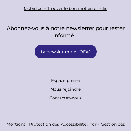
Mobidico – Trouver le bon mot en un clic
Abonnez-vous à notre newsletter pour rester
informé :
La newsletter de l'OFAJ
F
Espace presse
o
Nous rejoindre
o
Contactez-nous
t
e
r
C
Mentions
Protection des
Accessibilité : non-
Gestion des