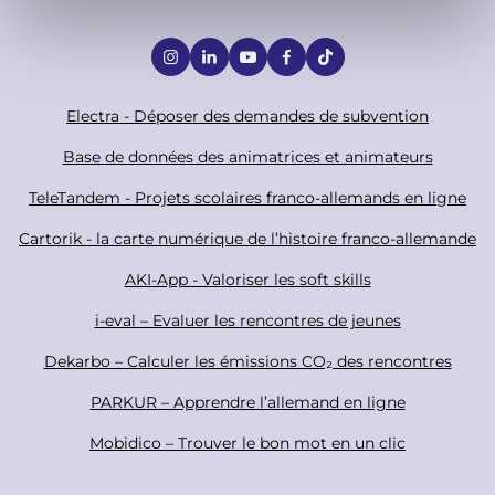
e
S
n
t
o
c
F
Electra - Déposer des demandes de subvention
i
o
Base de données des animatrices et animateurs
a
o
TeleTandem - Projets scolaires franco-allemands en ligne
l
t
Cartorik - la carte numérique de l’histoire franco-allemande
e
r
AKI-App - Valoriser les soft skills
i-eval – Evaluer les rencontres de jeunes
Dekarbo – Calculer les émissions CO₂ des rencontres
PARKUR – Apprendre l’allemand en ligne
Mobidico – Trouver le bon mot en un clic