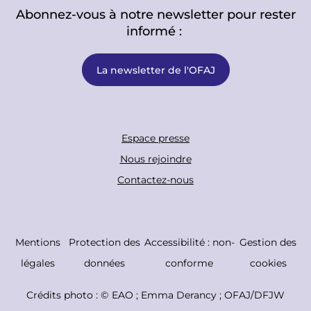
Abonnez-vous à notre newsletter pour rester
informé :
La newsletter de l'OFAJ
F
Espace presse
o
Nous rejoindre
o
Contactez-nous
t
e
r
C
Mentions
Protection des
Accessibilité : non-
Gestion des
B
o
légales
données
conforme
cookies
o
p
Crédits photo : ©
EAO ; Emma Derancy ; OFAJ/DFJW
t
y