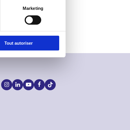
Marketing
Tout autoriser
S
o
c
i