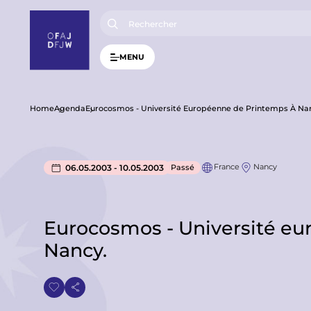
A
l
l
e
r
MENU
a
u
c
o
n
F
Home
Agenda
Eurocosmos - Université Européenne de Printemps À Na
t
e
n
i
u
p
France
Nancy
06.05.2003 - 10.05.2003
Passé
l
r
i
n
d
c
i
Eurocosmos - Université eu
p
'
a
Nancy.
l
A
r