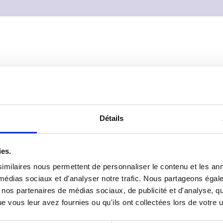
 Sciences Po Paris à Nancy organise à Nancy
Détails
cours de l'Office franco-allemand pour la
éenne de printemps « Eurocosmos », conçue
ionnement et les contenus de la relation
ies.
Elle sera surtout l'occasion de mesurer les
emand en permettant à une quarantaine
imilaires nous permettent de personnaliser le contenu et les ann
(politiques, journalistes, experts,
x médias sociaux et d'analyser notre trafic. Nous partageons éga
perspectives de coopération franco-
vec nos partenaires de médias sociaux, de publicité et d'analyse, 
 domaine de l'enseignement avec 100
 vous leur avez fournies ou qu'ils ont collectées lors de votre ut
ycle franco-allemand de Sciences Po et 40
nt les 17 universités partenaires de Sciences