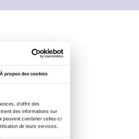
n
t
m
e
n
À propos des cookies
u
onces, d'offrir des
lement des informations sur
qui peuvent combiner celles-ci
ilisation de leurs services.