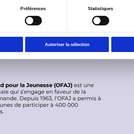
ues étudiants de la faculté franco-
Préférences
Statistiques
coopération trilatérale soutenu par l'Office
e. Contact : Cédric PRUNIER (1er cycle
aris à Nancy) 03 83 30 71 72 Colette
6 ou 01 40 78 18 50
Autoriser la sélection
nd pour la Jeunesse (OFAJ)
est une
ale qui s’engage en faveur de la
mande. Depuis 1963, l'OFAJ a permis à
eunes de participer à 400 000
s.