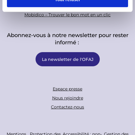
PARKUR – Apprendre l’allemand en ligne
e
m
Mobidico – Trouver le bon mot en un clic
e
n
Abonnez-vous à notre newsletter pour rester
t
informé :
La newsletter de l'OFAJ
F
Espace presse
o
Nous rejoindre
o
Contactez-nous
t
e
r
C
Mentions
Protection des
Accessibilité : non-
Gestion des