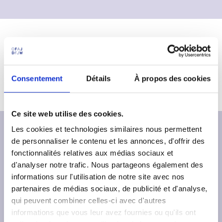
p
n
a
u
l
Comme l'édition 2025, la fête d'été de l'OFAJ version
parisienne aura lieu au Festsaal Kreuzberg.
Consentement
Détails
À propos des cookies
Ce site web utilise des cookies.
Les cookies et technologies similaires nous permettent
de personnaliser le contenu et les annonces, d'offrir des
fonctionnalités relatives aux médias sociaux et
d'analyser notre trafic. Nous partageons également des
informations sur l'utilisation de notre site avec nos
partenaires de médias sociaux, de publicité et d'analyse,
qui peuvent combiner celles-ci avec d'autres
L’
Office franco-allemand pour la Jeunesse
informations que vous leur avez fournies ou qu'ils ont
(OFAJ)
est une organisation internationale qui