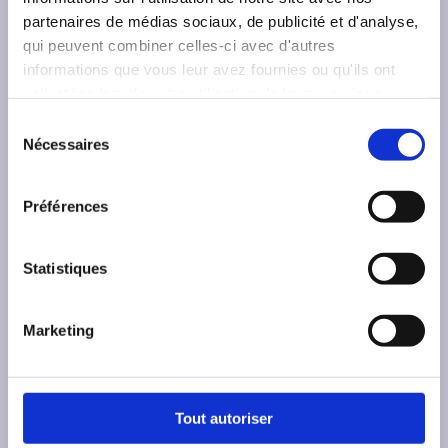
partenaires de médias sociaux, de publicité et d'analyse,
qui peuvent combiner celles-ci avec d'autres
informations que vous leur avez fournies ou qu'ils ont
collectées lors de votre utilisation de leurs services.
S
L’
Office franco-allemand pour la Jeunesse
Nécessaires
é
(OFAJ)
est une organisation internationale qui
l
s’engage en faveur de la coopération franco-
e
Préférences
allemande. Depuis 1963, l'OFAJ a permis à
c
plus de 10 millions de jeunes de participer à
t
400 000 programmes d’échanges.
i
Statistiques
o
S
n
Marketing
d
o
u
c
F
Electra - Déposer des demandes de subvention
c
i
o
o
Base de données des animatrices et animateurs
Tout autoriser
a
o
n