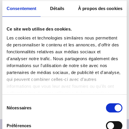
des Festivals sind die Uferstudios in Berlin-Wedding. Dort
Consentement
Détails
À propos des cookies
werden insgesamt fünf Tanzstücke von internationalen
Künstler*innen gezeigt, weitere Tanzproduktionen sind
jeweils auf den Bühnen der Tanzkomplizen (Berlin-Mitte),
Ce site web utilise des cookies.
dem Theater Strahl (Berlin-Friedrichshain) und der
Tanztangente (Berlin-Steglitz) zu sehen. Das Festival bietet
Les cookies et technologies similaires nous permettent
neben dem professionellen Bühnenprogramm für
de personnaliser le contenu et les annonces, d'offrir des
verschiedene Altersklassen auch Werkeinführungen,
fonctionnalités relatives aux médias sociaux et
Gesprächsformate und kostenlose Workshops für
d'analyser notre trafic. Nous partageons également des
Schulklassen und Lehrer*Innen in Zusammenarbeit mit den
informations sur l'utilisation de notre site avec nos
beteiligten Künstlern an. Außerdem gibt es am
partenaires de médias sociaux, de publicité et d'analyse,
Wochenende 26./27.01. einen kostenlosen Workshop für
qui peuvent combiner celles-ci avec d'autres
Teenie und am 21.01. einen kostenlosen Lehrer*innen
informations que vous leur avez fournies ou qu'ils ont
Workshop. Das Festival richtet sich an Kinder und
Jugendliche ab 6 Jahre, sowie an alle Interessierten.
collectées lors de votre utilisation de leurs services.
S
Nécessaires
é
l
e
Préférences