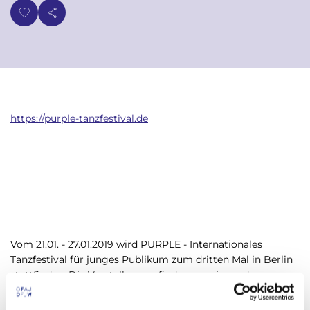
p
n
a
u
l
https://purple-tanzfestival.de
Vom 21.01. - 27.01.2019 wird PURPLE - Internationales
Tanzfestival für junges Publikum zum dritten Mal in Berlin
stattfinden. Die Vorstellungen finden vorwiegend
vormittags statt, um Schulklassen den Besuch im Rahmen
des Schulunterrichts zu ermöglichen. Der Hauptstandort