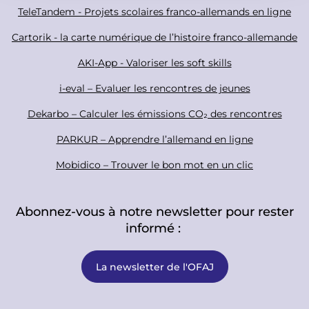
a
o
TeleTandem - Projets scolaires franco-allemands en ligne
l
t
Cartorik - la carte numérique de l’histoire franco-allemande
e
r
AKI-App - Valoriser les soft skills
i-eval – Evaluer les rencontres de jeunes
Dekarbo – Calculer les émissions CO₂ des rencontres
PARKUR – Apprendre l’allemand en ligne
Mobidico – Trouver le bon mot en un clic
Abonnez-vous à notre newsletter pour rester
informé :
La newsletter de l'OFAJ