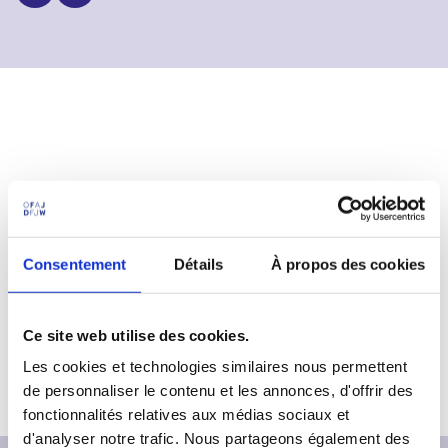
p
n
a
u
l
Consentement
Détails
À propos des cookies
Plus d'infos :
www.jugendhilfetag.de
Contact OFAJ :
retieb@ofaj.org
Ce site web utilise des cookies.
Programme
Les cookies et technologies similaires nous permettent
de personnaliser le contenu et les annonces, d'offrir des
fonctionnalités relatives aux médias sociaux et
d'analyser notre trafic. Nous partageons également des