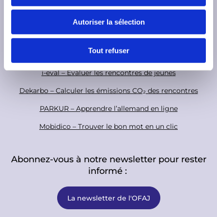
Base de données des animatrices et animateurs
n
a
o
s
TeleTandem - Projets scolaires franco-allemands en ligne
Autoriser la sélection
l
t
e
Cartorik - la carte numérique de l’histoire franco-allemande
n
e
t
Tout refuser
r
AKI-App - Valoriser les soft skills
e
i-eval – Evaluer les rencontres de jeunes
m
e
Dekarbo – Calculer les émissions CO₂ des rencontres
n
t
PARKUR – Apprendre l’allemand en ligne
Mobidico – Trouver le bon mot en un clic
Abonnez-vous à notre newsletter pour rester
informé :
La newsletter de l'OFAJ