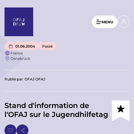
A
l
l
U
MENU
e
s
r
a
e
u
r
01.06.2004
Passé
c
France
a
o
Osnabrück
n
c
t
c
e
Publié par
:
OFAJ OFAJ
o
n
u
u
p
n
r
Stand d'information de
t
i
l'OFAJ sur le Jugendhilfetag
n
m
c
e
i