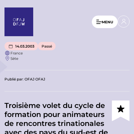
A
l
l
U
MENU
e
s
r
a
e
u
r
14.03.2003
Passé
c
France
a
o
Sète
n
c
t
c
e
Publié par
:
OFAJ OFAJ
o
n
u
u
p
n
r
Troisième volet du cycle de
t
i
formation pour animateurs
n
m
de rencontres trinationales
c
e
i
avec des pays du sud-est de