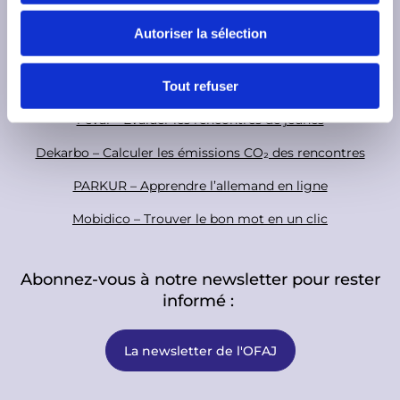
a
o
s
TeleTandem - Projets scolaires franco-allemands en ligne
l
t
Autoriser la sélection
e
Cartorik - la carte numérique de l’histoire franco-allemande
e
n
t
r
AKI-App - Valoriser les soft skills
Tout refuser
e
i-eval – Evaluer les rencontres de jeunes
m
e
Dekarbo – Calculer les émissions CO₂ des rencontres
n
PARKUR – Apprendre l’allemand en ligne
t
Mobidico – Trouver le bon mot en un clic
Abonnez-vous à notre newsletter pour rester
informé :
La newsletter de l'OFAJ