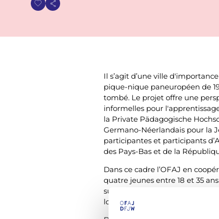
i
a
n
Il s’agit d’une ville d'importan
e
pique-nique paneuropéen de 198
tombé. Le projet offre une per
informelles pour l'apprentissage
la Private Pädagogische Hochsch
Germano-Néerlandais pour la Je
participantes et participants d’
des Pays-Bas et de la Républiq
Dans ce cadre l’OFAJ en coopéra
quatre jeunes entre 18 et 35 an
sur les valeurs européennes, la 
lors de l’Académie
du 14 au 20 