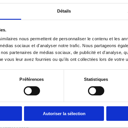
e ont déjà été sélectionnés (dont 1 groupe
hase de préparation qui a eu lieu du 1er au 3
Détails
en allemand.
ies.
sponible ici
imilaires nous permettent de personnaliser le contenu et les ann
x médias sociaux et d'analyser notre trafic. Nous partageons éga
s contribueront à la rédaction d’un court
vec nos partenaires de médias sociaux, de publicité et d'analyse, 
 vous leur avez fournies ou qu'ils ont collectées lors de votre ut
e par l’office germano-hongrois.
ienne ou végétalienne possible)
Préférences
Statistiques
rsés par l’office germano-hongrois dans la
 avec le train, et 300 € avec l’avion, à
écessaires soient fournis. Afin de prendre en
’environnement et la lutte contre le
Autoriser la sélection
e cadre du voyage aller et retour, les
t invités à privilégier les moyens de
train et bus).