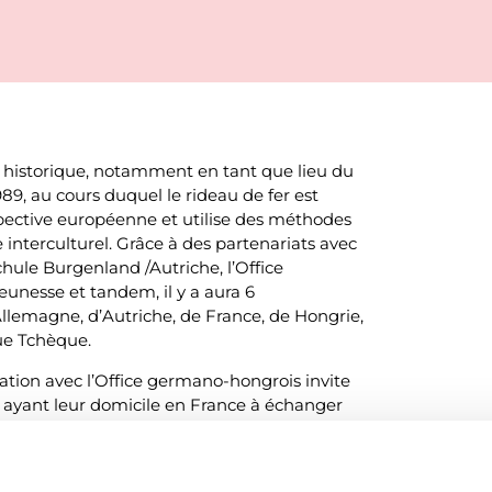
ce historique, notamment en tant que lieu du
9, au cours duquel le rideau de fer est
spective européenne et utilise des méthodes
 interculturel. Grâce à des partenariats avec
ule Burgenland /Autriche, l’Office
unesse et tandem, il y a aura 6
Allemagne, d’Autriche, de France, de Hongrie,
ue Tchèque.
tion avec l’Office germano-hongrois invite
s ayant leur domicile en France à échanger
démocratie et la participation de la jeunesse
aout 2025 à Sopron (Hongrie)
.