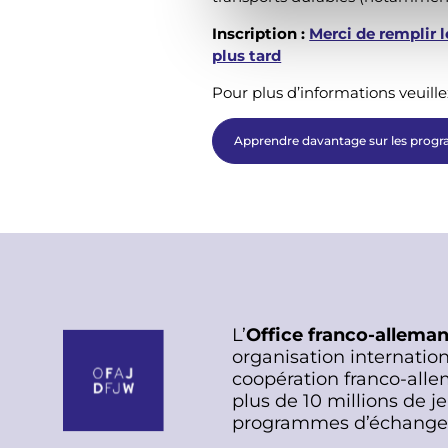
d
Inscription :
Merci de remplir l
u
plus tard
c
Pour plus d’informations veuille
o
n
Apprendre davantage sur les progr
s
e
n
t
e
m
e
n
L’
Office franco-allema
t
organisation internation
coopération franco-alle
plus de 10 millions de j
programmes d’échange