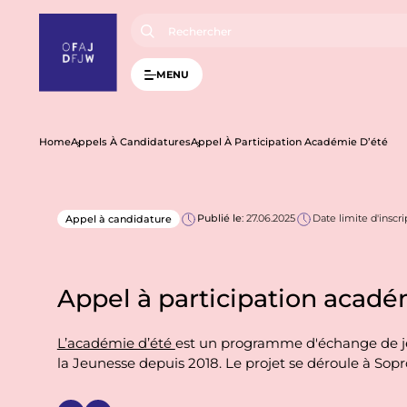
A
l
l
e
r
MENU
a
u
c
o
n
F
Home
Appels À Candidatures
Appel À Participation Académie D’été
t
e
n
i
u
p
Publié le
: 27.06.2025
Date limite d'inscr
Appel à candidature
l
r
i
n
d
c
i
Appel à participation acadé
p
'
a
l
L’académie d’été
est un programme d'échange de je
A
la Jeunesse depuis 2018. Le projet se déroule à Sopro
r