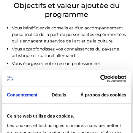
Objectifs et valeur ajoutée du
programme
Vous bénéficiez de conseils et d'un accompagnement
personnalisé de la part de personnalités expérimentées
qui s’engagent au service de l'art et de la culture.
Vous approfondissez vos connaissances du paysage
artistique et culturel allemand.
Vous élargissez votre réseau professionnel.
Vous affinez et concrétisez votre projet professionnel.
L'OFAJ prend en charge les frais de séjour et de voyage
pour la rencontre de lancement et l'événement de
clôture.
Consentement
Détails
À propos des cookies
Votre profil :
Ce site web utilise des cookies.
Vous avez entre 20 et 30 ans.
Les cookies et technologies similaires nous permettent
Vous suivez des études ou une formation dans le
de personnaliser le contenu et les annonces, d'offrir des