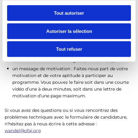
c
Votre candidature
o
Tout autoriser
n
Les dossiers de candidature peuvent être envoyés en
s
allemand ou en anglais via le
formulaire de candidature
Autoriser la sélection
e
suivant.
n
Votre dossier doit comprendre :
t
Tout refuser
e
un CV en allemand ou en anglais (format PDF) ;
m
un message de motivation : Faites-nous part de votre
e
motivation et de votre aptitude à participer au
n
programme. Vous pouvez le faire soit dans une courte
t
vidéo d’une à deux minutes, soit dans une lettre de
motivation d’une page maximum.
Si vous avez des questions ou si vous rencontrez des
problèmes techniques avec le formulaire de candidature,
n’hésitez pas à nous écrire à cette adresse :
wandel@ofaj.org