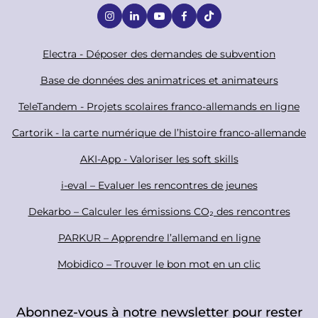
S
o
c
F
Electra - Déposer des demandes de subvention
i
o
Base de données des animatrices et animateurs
a
o
TeleTandem - Projets scolaires franco-allemands en ligne
l
t
Cartorik - la carte numérique de l’histoire franco-allemande
e
r
AKI-App - Valoriser les soft skills
i-eval – Evaluer les rencontres de jeunes
Dekarbo – Calculer les émissions CO₂ des rencontres
PARKUR – Apprendre l’allemand en ligne
Mobidico – Trouver le bon mot en un clic
Abonnez-vous à notre newsletter pour rester