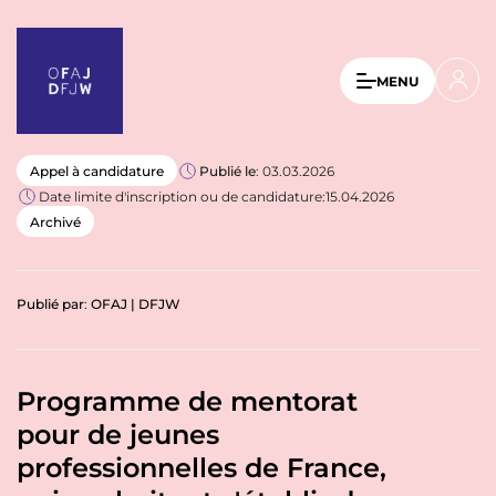
A
l
l
U
MENU
e
s
r
a
e
u
r
Appel à candidature
Publié le
: 03.03.2026
c
Date limite d'inscription ou de candidature:
15.04.2026
a
o
Archivé
n
c
t
c
e
o
n
Publié par
:
OFAJ | DFJW
u
u
p
n
r
Programme de mentorat
t
i
n
pour de jeunes
m
c
professionnelles de France,
e
i