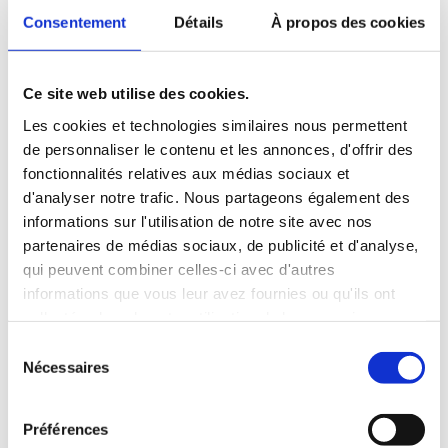
Consentement
Détails
À propos des cookies
Si oui, laquelle ?
Ce site web utilise des cookies.
Les cookies et technologies similaires nous permettent
de personnaliser le contenu et les annonces, d'offrir des
fonctionnalités relatives aux médias sociaux et
4. Compétences linguistiques
d'analyser notre trafic. Nous partageons également des
informations sur l'utilisation de notre site avec nos
partenaires de médias sociaux, de publicité et d'analyse,
Français : merci d’indiquer votre niveau selon le Cadre
européen de référence pour les langues (CECR) :
qui peuvent combiner celles-ci avec d'autres
informations que vous leur avez fournies ou qu'ils ont
A1
collectées lors de votre utilisation de leurs services.
A2
S
Nécessaires
é
B1
l
B2
e
Préférences
c
C1