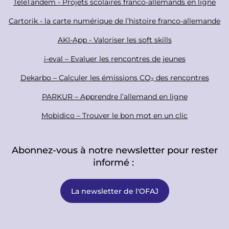
TeleTandem - Projets scolaires franco-allemands en ligne
l
t
Cartorik - la carte numérique de l’histoire franco-allemande
e
r
AKI-App - Valoriser les soft skills
i-eval – Evaluer les rencontres de jeunes
Dekarbo – Calculer les émissions CO₂ des rencontres
PARKUR – Apprendre l’allemand en ligne
Mobidico – Trouver le bon mot en un clic
Abonnez-vous à notre newsletter pour rester
informé :
La newsletter de l'OFAJ