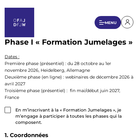
A
l
l
U
MENU
e
s
r
a
e
Phase I « Formation Jumelages »
u
r
c
a
Dates :
o
Première phase (présentiel) : du 28 octobre au 1er
n
c
novembre 2026, Heidelberg, Allemagne
t
c
Deuxième phase (en ligne) : webinaires de décembre 2026 à
e
o
avril 2027
n
Troisième phase (présentiel) : fin mai/début juin 2027,
u
u
France
p
n
r
En m’inscrivant à la « Formation Jumelages », je
t
i
m’engage à participer à toutes les phases qui la
n
m
composent.
c
e
i
1. Coordonnées