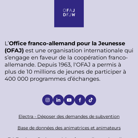
L’
Office franco-allemand pour la Jeunesse
(OFAJ)
est une organisation internationale qui
s’engage en faveur de la coopération franco-
allemande. Depuis 1963, l'OFAJ a permis à
plus de 10 millions de jeunes de participer à
400 000 programmes d’échanges.
S
o
c
F
Electra - Déposer des demandes de subvention
i
o
Base de données des animatrices et animateurs
a
o