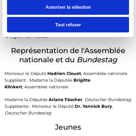
s
l'État de Bade-Wurtemberg
Autoriser la sélection
e
Madame
Brigitte Torloting
, vice-présidente de la région
n
Grand Est
t
Tout refuser
Suppléant : Monsieur
Bertrand Deniaud
, vice-président de
e
la région Normandie
m
e
Représentation de l'Assemblée
n
nationale et du
Bundestag
t
Monsieur le Député
Hadrien Clouet
, Assemblée nationale
Suppléant : Madame la Députée
Brigitte
Klinkert
, Assemblée nationale
Madame la Députée
Ariane Fäscher
,
Deutscher Bundestag
Suppléante : Monsieur le Député
Dr. Yannick Bury
,
Deutscher Bundestag
Jeunes