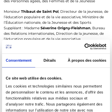
des Personnes âgées, des Femmes et de la Jeunesse
Monsieur
Thibaut de Saint Pol
, Directeur de la jeunesse, de
l’éducation populaire et de la vie associative, Ministère de
l’Éducation nationale, de la Jeunesse et des Sports
Suppléant : Madame
Séverine Origny-Fleishman
, Bureau
des Relations internationales, Direction de la jeunesse, de
l’éducation populaire et de la vie associative
Monsieur
Frédéric Cholé
, Délégué pour les collectivités
territoriales et la société civile, Ministère de l’Europe et des
affaires étrangères
Consentement
Détails
À propos des cookies
Suppléant : Monsieur
Antoine Starcky
, chef de la mission
de l'Allemagne, de l'Europe alpine et adriatique de la
direction de l'Union européenne, Ministère de l’Europe
Ce site web utilise des cookies.
et des affaires étrangères
Les cookies et technologies similaires nous permettent
de personnaliser le contenu et les annonces, d'offrir des
Madame
Milena Dech
, Cheffe du bureau 601 / Relations
fonctionnalités relatives aux médias sociaux et
européennes culture et média, Ministère fédéral des Affaires
étrangères / Auswärtiges Amt
d'analyser notre trafic. Nous partageons également des
Suppléant : Monsieur
Matthias Schuhmacher
, bureau I du
informations sur l'utilisation de notre site avec nos