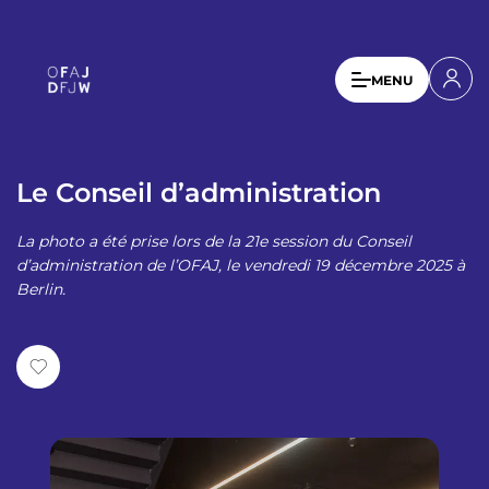
A
l
l
U
MENU
e
s
r
a
e
u
r
c
Le Conseil d’administration
a
o
n
c
La photo a été prise lors de la 21e session du Conseil
t
c
d’administration de l’OFAJ, le vendredi 19 décembre 2025 à
e
Berlin.
o
n
u
u
p
n
r
t
i
n
m
c
e
i