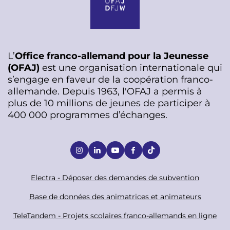
L’
Office franco-allemand pour la Jeunesse
(OFAJ)
est une organisation internationale qui
s’engage en faveur de la coopération franco-
allemande. Depuis 1963, l'OFAJ a permis à
plus de 10 millions de jeunes de participer à
400 000 programmes d’échanges.
S
o
c
F
Electra - Déposer des demandes de subvention
i
o
Base de données des animatrices et animateurs
a
o
TeleTandem - Projets scolaires franco-allemands en ligne
l
t